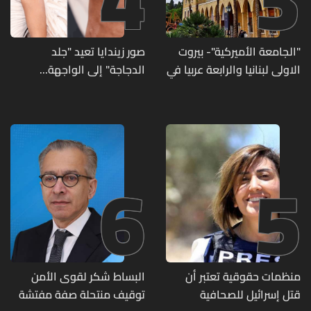
"الجامعة الأميركية"- بيروت
صور زيندايا تعيد "جلد
الاولى لبنانيا والرابعة عربيا في
الدجاجة" إلى الواجهة...
تصنيف UNIRANKS للعام
وطبيبة تكشف الأسباب
2027
وطرق العلاج
6
5
منظمات حقوقية تعتبر أن
البساط شكر لقوى الأمن
قتل إسرائيل للصحافية
توقيف منتحلة صفة مفتشة