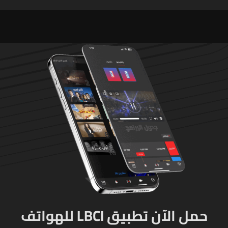
اللبنانية آمال خليل يرقى الى
في وزارة الاقتصاد: أي زيارات
"جريمة حرب"
تفتيشية تقوم بها الوزارة تتم
حصراً عبر المفتشين الرسميين
حمل الآن تطبيق LBCI للهواتف