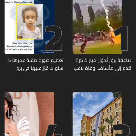
2
1
صاعقة برق تُحوّل مباراة كرة
تعميم صورة طفلة عمرها 5
قدم إلى مأساة... وفاة لاعب
سنوات عُثِرَ عليها في برج
وإصابة 12 آخرين
حمود
4
3