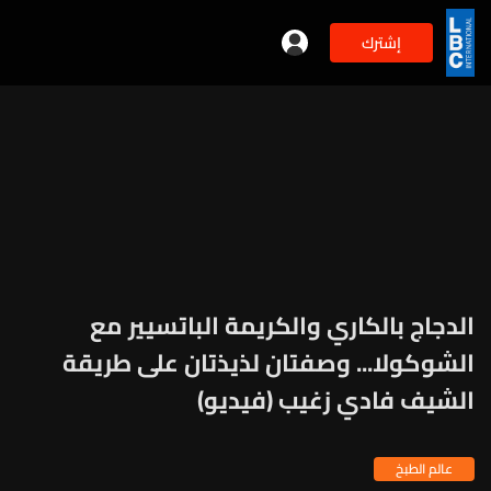
إشترك
الدجاج بالكاري والكريمة الباتسيير مع
الشوكولا... وصفتان لذيذتان على طريقة
الشيف فادي زغيب (فيديو)
عالم الطبخ