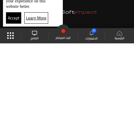
your experience on this
website better.
Accept
Learn More
25
البث المباشر
البرامج
الرئيسية
الاشعارات
موقع البرامج
الجدول
البث المباشر
العودة للأعلى
انضم الى ملايين المتابعين
LBCI Lebanon