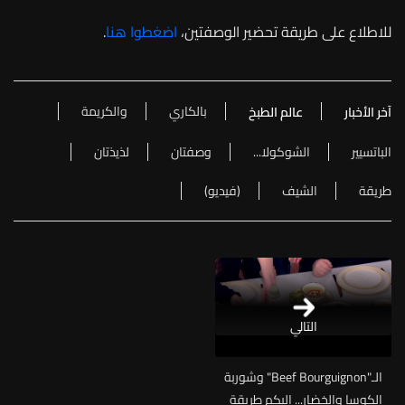
للاطلاع على طريقة تحضير الوصفتين،
اضغطوا هنا
.
بالكاري
والكريمة
آخر الأخبار
عالم الطبخ
الباتسيير
الشوكولا...
وصفتان
لذيذتان
طريقة
الشيف
(فيديو)
التالي
الـ"Beef Bourguignon" وشوربة
الكوسا والخضار... إليكم طريقة