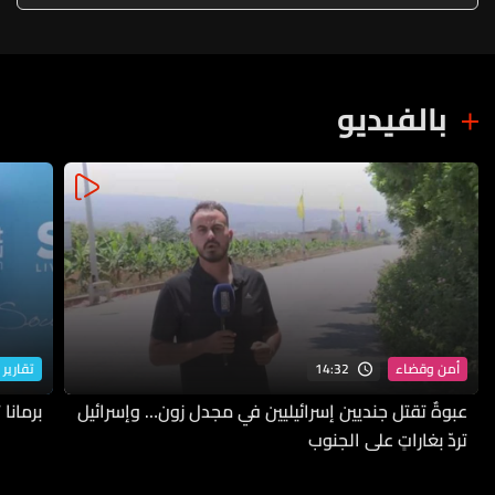
بالفيديو
14:32
أمن وقضاء
تقارير 
عبوةٌ تقتل جنديين إسرائيليين في مجدل زون… وإسرائيل
برمانا
تردّ بغاراتٍ على الجنوب