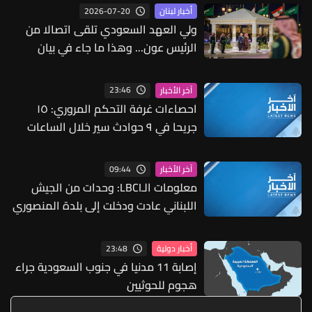
2026-07-20
أخبار لبنان
ولي العهد السعودي تلقى اتصالا من
الرئيس عون... وهذا ما جاء في بيان
الخارجية السعودية
23:46
آخر الأخبار
احصاءات غرفة التحكم المروري: ١٥
جريحا في ٩ حوادث سير خلال الساعات
الـ24 الماضية
09:44
آخر الأخبار
معلومات الـLBCI: وحدات من الجيش
اللبناني عادت ودخلت إلى بلدة المنصوري
بعد ظهر اليوم
23:48
أخبار دولية
إصابة 11 مدنيا في جنوب السعودية جراء
هجوم للحوثيين