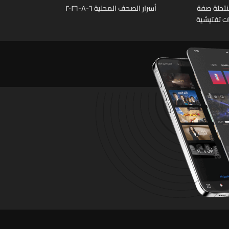
نتحلة صفة
أسرار الصحف المحلية ٦-٨-٢٠٢٦
ات تفتيشية
تشين