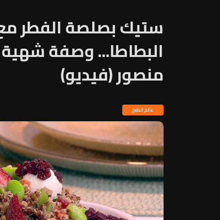
ستيك بصلصة الفطر مع 
البطاطا... وصفة شهية
منصور (فيديو)
عالم الطبخ