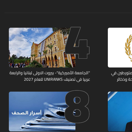
4
8
متورطين في
"الجامعة الأميركية"- بيروت الاولى لبنانيا والرابعة
ة وذخائر
عربيا في تصنيف UNIRANKS للعام 2027