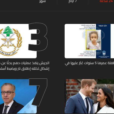
24 ساعة
7 أيام
شهر
3
7
تعميم صورة طفلة عمرها 5 سنوات عُثِرَ عليها في
الجيش ينفذ عمليات دهم بحثًا عن 
إشكال تخلله إطلاق نار ويضبط أسلح
حربية ويتلف 16 خيمة مزروعة بالماريجوانا