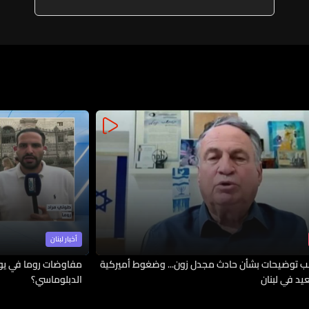
أخبار لبنان
 توضيحات بشأن حادث مجدل زون... وضغوط أميركية
مفاوضات روما في يوم
يد في لبنان
الدبلوماسي؟