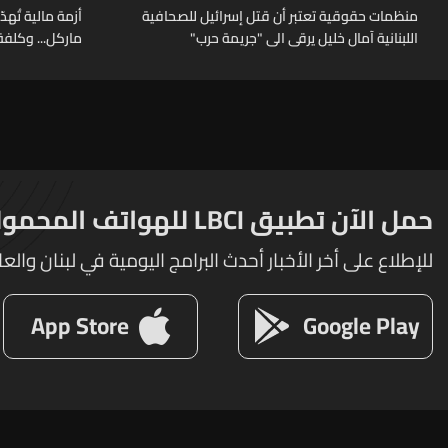
منظمات حقوقية تعتبر أن قتل إسرائيل للصحافية
أزمة مالية تُهد
اللبنانية آمال خليل يرقى الى "جريمة حرب"
ماركل... وكلفة
حمل الآن تطبيق LBCI للهواتف المحمولة
للإطلاع على أخر الأخبار أحدث البرامج اليومية في لبنان والعا
App Store
Google Play