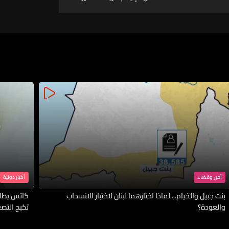
الميني برغر وموزاريللا ستيكس
وغيرها (فيديو)
أمن وقضاء
أخبار دولية
بنت جبيل والخيام... لماذا اختارهما لبنان لاختبار الانسحاب
كاتس يطلب
والعودة؟
تكبح التصع