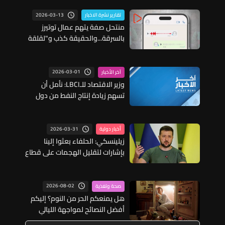
2026-03-13
تقارير نشرة الاخبار
منتحل صفة يتهم عمال توتيرز
بالسرقة...والحقيقة كذب و"لقلقة
جيران"
2026-03-01
آخر الأخبار
وزير الاقتصاد للـLBCI: نأمل أن
تسهم زيادة إنتاج النفط من دول
«أوبك» في تحقيق توازن في
الأسواق وما من أزمة
2026-03-31
أخبار دولية
زيلينسكي: الحلفاء بعثوا إلينا
بإشارات لتقليل الهجمات على قطاع
النفط الروسي
2026-08-02
صحة وتغذية
هل يمنعكم الحر من النوم؟ إليكم
أفضل النصائح لمواجهة الليالي
الحارة