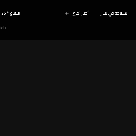
o
بيروت
28
o
السياحة في لبنان
أخبار أخرى
البقاع
25
o
الجنوب
26
ish
o
الشمال
27
o
جبل لبنان
24
o
كسروان
28
o
متن
28
o
بيروت
28