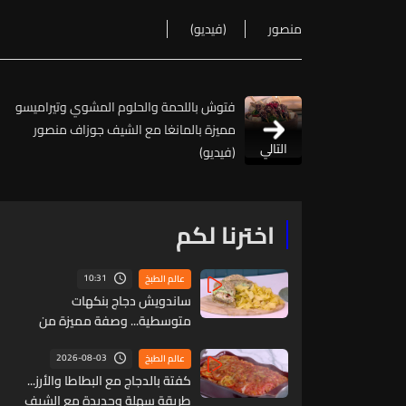
منصور
(فيديو)
فتوش باللحمة والحلوم المشوي وتيراميسو
مميزة بالمانغا مع الشيف جوزاف منصور
التالي
(فيديو)
اخترنا لكم
10:31
عالم الطبخ
ساندويش دجاج بنكهات
متوسطية... وصفة مميزة من
الشيف حنّا طويل (فيديو)
2026-08-03
عالم الطبخ
كفتة بالدجاج مع البطاطا والأرز...
طريقة سهلة وجديدة مع الشيف