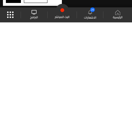
25
البث المباشر
البرامج
الرئيسية
الاشعارات
موقع البرامج
الجدول
البث المباشر
العودة للأعلى
انضم الى ملايين المتابعين
LBCI Lebanon
LBCI News