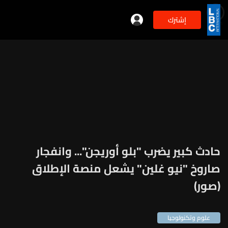
إشترك
min
2
حادث كبير يضرب "بلو أوريجن"... وانفجار
صاروخ "نيو غلين" يشعل منصة الإطلاق
(صور)
علوم وتكنولوجيا