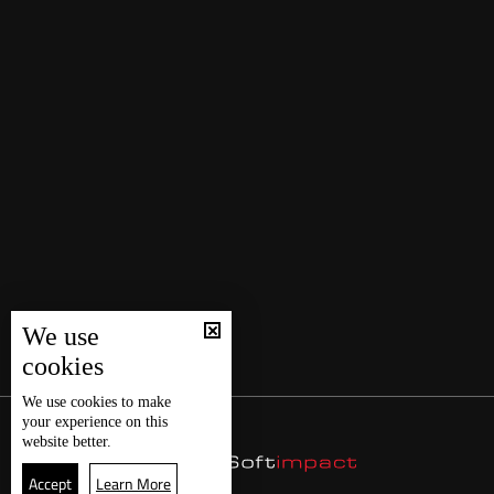
We use
cookies
We use
cookies
to make
your experience on this
website better.
Accept
Learn More