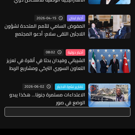
الإعاقة... "‏هذا إنجاز وطني"
2026-04-15
أخبار لبنان
المفوض السامي للأمم المتحدة لشؤون
اللاجئين التقى سلام: أدعو المجتمع
الدولي إلى تقديم الدعم والإغاثة العاجلة
للبنان
08:02
أخبار دولية
الشيباني وفيدان بحثا في أنقرة في تعزيز
التعاون السوري التركي ومشاريع الربط
الإقليمي
2026-06-02
تقارير نشرة الاخبار
الاعتداءات مستمرة جنوبًا... هكذا يبدو
الوضع في صور