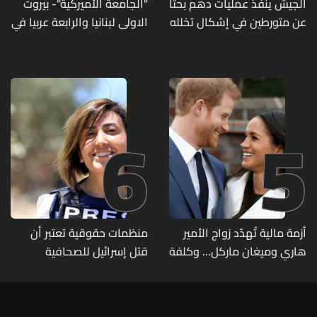
الجيش ينفذ عمليات دهم بحثًا
"الجامعة الأميركية"- بيروت
عن متورطين في إشكال تخلله
الاولى لبنانيا والرابعة عربيا في
إطلاق نار ويضبط أسلحة
تصنيف UNIRANKS للعام
وذخائر حربية ويتلف 16 خيمة
2027
مزروعة بالماريجوانا
6
5
أزمة مالية تُهدّد زواج الأمير
منظمات حقوقية تعتبر أن
هاري وميغان ماركل... وكلفة
قتل إسرائيل للصحافية
الطلاق تحول دونه
اللبنانية آمال خليل يرقى الى
"جريمة حرب"