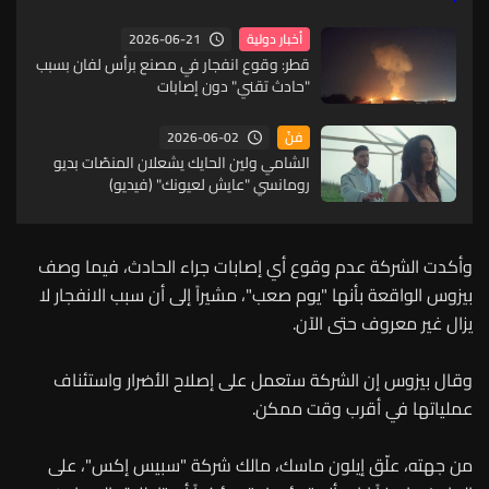
2026-06-21
أخبار دولية
قطر: وقوع انفجار في مصنع برأس لفان بسبب
"حادث تقني" دون إصابات
2026-06-02
فنّ
الشامي ولين الحايك يشعلان المنصّات بديو
رومانسي "عايش لعيونك" (فيديو)
وأكدت الشركة عدم وقوع أي إصابات جراء الحادث، فيما وصف
بيزوس الواقعة بأنها "يوم صعب"، مشيراً إلى أن سبب الانفجار لا
يزال غير معروف حتى الآن.
وقال بيزوس إن الشركة ستعمل على إصلاح الأضرار واستئناف
عملياتها في أقرب وقت ممكن.
من جهته، علّق إيلون ماسك، مالك شركة "سبيس إكس"، على