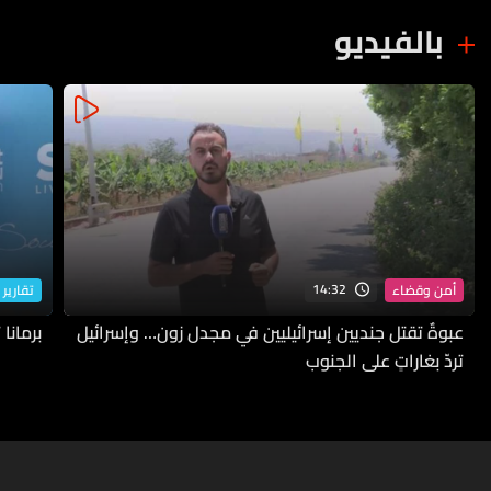
بالفيديو
14:32
أمن وقضاء
تقارير 
عبوةٌ تقتل جنديين إسرائيليين في مجدل زون… وإسرائيل
برمانا
تردّ بغاراتٍ على الجنوب