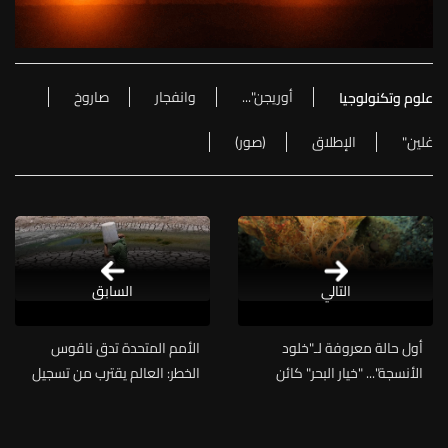
أوريجن"...
وانفجار
صاروخ
علوم وتكنولوجيا
غلين"
الإطلاق
(صور)
التالي
السابق
أول حالة معروفة لـ"خلود
الأمم المتحدة تدق ناقوس
الأنسجة"... "خيار البحر" كائن
الخطر: العالم يقترب من تسجيل
يتحدى الموت: إليكم ما
أكثر الأعوام حرارة في التاريخ
اكتشفه العلماء