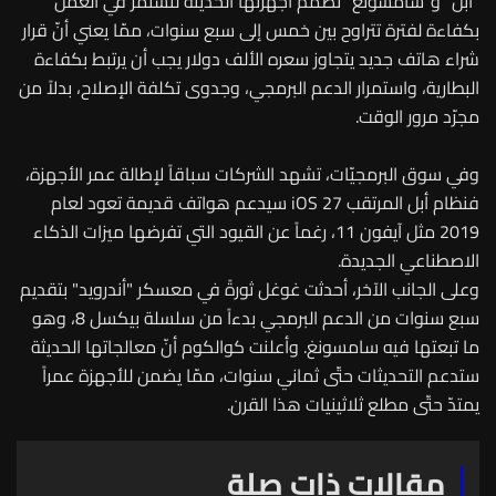
"آبل" و"سامسونغ" تصمّم أجهزتها الحديثة لتستمرّ في العمل
بكفاءة لفترة تتراوح بين خمس إلى سبع سنوات، ممّا يعني أنّ قرار
شراء هاتف جديد يتجاوز سعره الألف دولار يجب أن يرتبط بكفاءة
البطارية، واستمرار الدعم البرمجي، وجدوى تكلفة الإصلاح، بدلاً من
مجرّد مرور الوقت.
وفي سوق البرمجيّات، تشهد الشركات سباقاً لإطالة عمر الأجهزة،
فنظام أبل المرتقب iOS 27 سيدعم هواتف قديمة تعود لعام
2019 مثل آيفون 11، رغماً عن القيود التي تفرضها ميزات الذكاء
الاصطناعي الجديدة.
وعلى الجانب الآخر، أحدثت غوغل ثورةً في معسكر "أندرويد" بتقديم
سبع سنوات من الدعم البرمجي بدءاً من سلسلة بيكسل 8، وهو
ما تبعتها فيه سامسونغ. وأعلنت كوالكوم أنّ معالجاتها الحديثة
ستدعم التحديثات حتّى ثماني سنوات، ممّا يضمن للأجهزة عمراً
يمتدّ حتّى مطلع ثلاثينيات هذا القرن.
مقالات ذات صلة