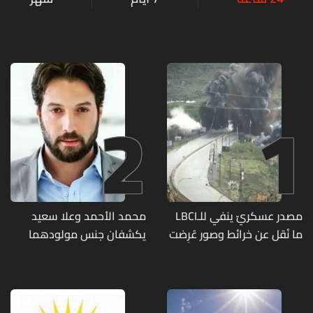
2
1
مصدر عسكريّ ينفي للـLBCI
محمد الأحمد وعلا سعيد
ما نُقل عن خرائط وصور عُرِضت
يكشفان جنس مولودهما
أمام الوفد اللبنانيّ تُبيّن
الأول (صورة)
مواقع مراكز قيادية ومنشآت
تحت الأرض