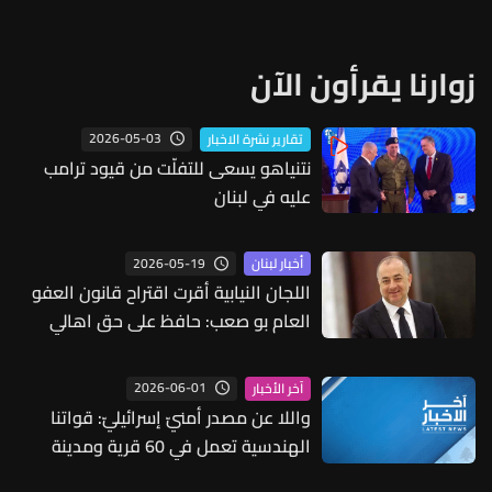
زوارنا يقرأون الآن
2026-05-03
تقارير نشرة الاخبار
نتنياهو يسعى للتفلّت من قيود ترامب
عليه في لبنان
2026-05-19
أخبار لبنان
اللجان النيابية أقرت اقتراح قانون العفو
العام بو صعب: حافظ على حق اهالي
شهداء الجيش بعدم اسقاط حقهم
الشخصي
2026-06-01
آخر الأخبار
واللا عن مصدر أمنيّ إسرائيليّ: قواتنا
الهندسية تعمل في 60 قرية ومدينة
جنوبي لبنان وما نفعله في لبنان وغزة