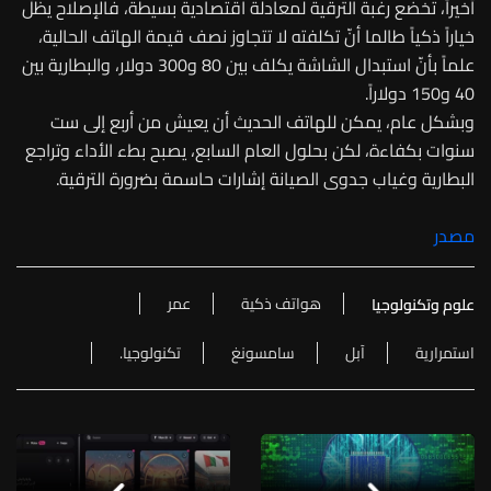
أخيراً، تخضع رغبة الترقية لمعادلة اقتصادية بسيطة، فالإصلاح يظلّ
خياراً ذكياً طالما أنّ تكلفته لا تتجاوز نصف قيمة الهاتف الحالية،
علماً بأنّ استبدال الشاشة يكلف بين 80 و300 دولار، والبطارية بين
40 و150 دولاراً.
وبشكل عام، يمكن للهاتف الحديث أن يعيش من أربع إلى ست
سنوات بكفاءة، لكن بحلول العام السابع، يصبح بطء الأداء وتراجع
البطارية وغياب جدوى الصيانة إشارات حاسمة بضرورة الترقية.
مصدر
هواتف ذكية
عمر
علوم وتكنولوجيا
استمرارية
آبل
سامسونغ
تكنولوجيا.