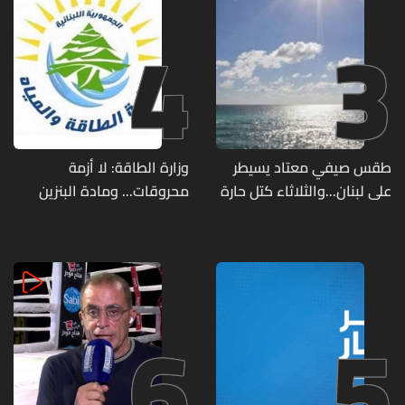
4
3
طقس صيفي معتاد يسيطر
وزارة الطاقة: لا أزمة
على لبنان...والثلاثاء كتل حارة
محروقات... ومادة البنزين
ضعيفة الفعالية
متوفرة
6
5