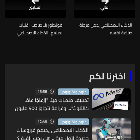
التالي
السابق
الذكاء الاصطناعي يدخل مرحلة
فولكلور بلا صاحب: أغنيات
صناعة نفسه
يصنعها الذكاء الاصطناعي
وتصدّقها الذاكرة
اخترنا لكم
15:58
علوم وتكنولوجيا
تصنيف منصات ميتا "إزعاجًا عامًا
كالتلوث"... وغرامة تتجاوز 900 مليون
دولار!
12:49
علوم وتكنولوجيا
الذكاء الاصطناعي يصمم فيروسات
جديدة لأول مرة… هل يجب القلق؟