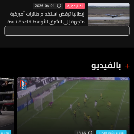
وسوريا هو إنشاء منظومة أمنية
2026-04-01
أخبار دولية
استراتيجية
إيطاليا ترفض استخدام طائرات أميركية
متجهة إلى الشرق الأوسط قاعدة تابعة
لها
بالفيديو
13:46
تقارير نشرة الاخبار
تقارير 