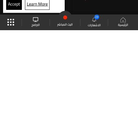
Accept
Learn More
23
البث المباشر
البرامج
الرئيسية
الاشعارات
موقع البرامج
الجدول
البث المباشر
العودة للأعلى
انضم الى ملايين المتابعين
LBCI Lebanon