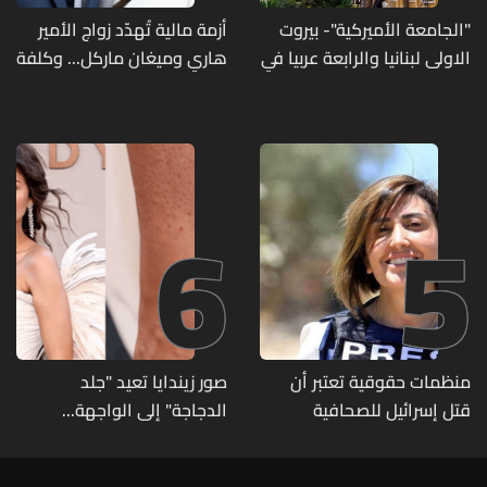
"الجامعة الأميركية"- بيروت
أزمة مالية تُهدّد زواج الأمير
الاولى لبنانيا والرابعة عربيا في
هاري وميغان ماركل... وكلفة
تصنيف UNIRANKS للعام
الطلاق تحول دونه
2027
6
5
منظمات حقوقية تعتبر أن
صور زيندايا تعيد "جلد
قتل إسرائيل للصحافية
الدجاجة" إلى الواجهة...
اللبنانية آمال خليل يرقى الى
وطبيبة تكشف الأسباب
"جريمة حرب"
وطرق العلاج