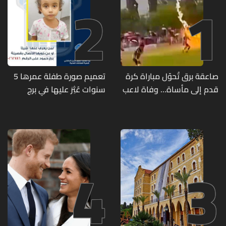
2
1
صاعقة برق تُحوّل مباراة كرة
تعميم صورة طفلة عمرها 5
قدم إلى مأساة... وفاة لاعب
سنوات عُثِرَ عليها في برج
وإصابة 12 آخرين
حمود
4
3