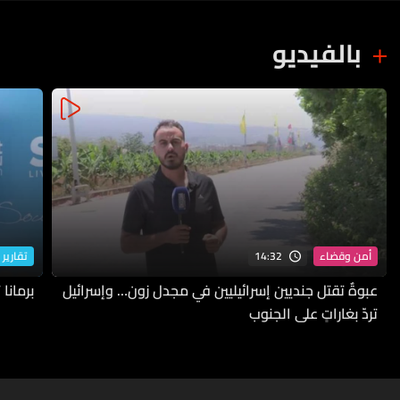
بالفيديو
14:32
أمن وقضاء
تقارير 
عبوةٌ تقتل جنديين إسرائيليين في مجدل زون… وإسرائيل
برمانا
تردّ بغاراتٍ على الجنوب