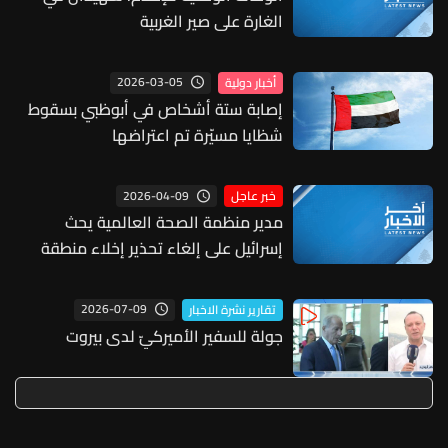
الغارة على صير الغربية
2026-03-05
أخبار دولية
إصابة ستة أشخاص في أبوظبي بسقوط
شظايا مسيّرة تم اعتراضها
2026-04-09
خبر عاجل
مدير منظمة الصحة العالمية يحث
إسرائيل على إلغاء تحذير إخلاء منطقة
الجناح في بيروت: إصدار إسرائيل تحذيرا
لإخلاء منطقة الجناح يشمل مستشفيين
2026-07-09
تقارير نشرة الاخبار
رئيسيين وإخلاؤها غير ممكن
جولة للسفير الأميركيّ لدى بيروت