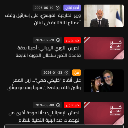
2026-06-19
أخبار لبنان
وزير الخارجية الفرنسيّ: على إسرائيل وقف
أعمالها القتالية في لبنان
2026-02-28
خبر عاجل
الحرس الثوري الإيراني: أصبنا بدقة
قاعدة الأمير سلطان الجوية التابعة
للجيش الأميركي بالسعودية
2026-01-23
فنّ
على أنغام "خليكي معي"... زين العمر
وألين خلف يجتمعان سوياً وفيديو يوثّق
اللحظة!
2026-03-08
خبر عاجل
الجيش الإسرائيلي: بدأنا موجة أخرى من
الهجمات ضد البنية التحتية للنظام
الإيراني في كل أنحاء إيران