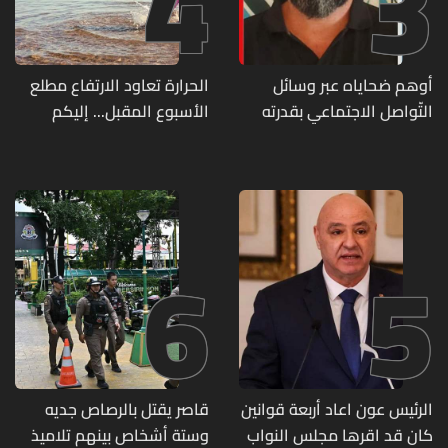
4
3
أوهم ضحاياه عبر وسائل
الحرارة تعاود الارتفاع مطلع
التّواصل الاجتماعي بقدرته
الأسبوع المقبل... إليكم
على تسليمهم مطابخ
تفاصيل الطقس
و"أعمال نجارة"... هل من
وقع ضحيّة أعماله؟
6
5
الرئيس عون اعاد أربعة قوانين
قاصر يقتل بالرصاص جديه
كان قد اقرها مجلس النواب
وستة أشخاص بينهم تلاميذ