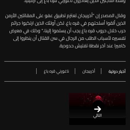
وسط اللاجئين الذين يغادرون ناغورني قره باغ إلى أرمينيا.
وقال المصدر إن "أذربيجان تعتزم تطبيق عفو على المقاتلين الأرمن
الذين ألقوا أسلحتهم في قره باغ. لكن أولئك الذين ارتكبوا جرائم
حرب خلال حروب قره باغ يجب أن يسلموا إلينا،" وذلك في معرض
تفسيره لأسباب الطلب من الرجال في سن القتال أن ينظروا إلى
كاميرا عند آخر نقطة تفتيش حدودية.
أذربيجان
ناغورني قره باغ
أخبار دولية
التالي