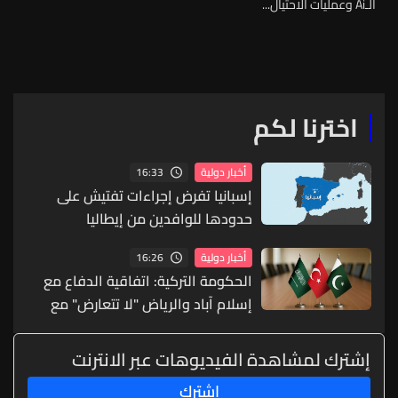
الـAi وعمليات الاحتيال...
اخترنا لكم
16:33
أخبار دولية
إسبانيا تفرض إجراءات تفتيش على
حدودها للوافدين من إيطاليا
16:26
أخبار دولية
الحكومة التركية: اتفاقية الدفاع مع
إسلام آباد والرياض "لا تتعارض" مع
التزامات الناتو
إشترك لمشاهدة الفيديوهات عبر الانترنت
إشترك