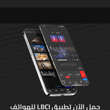
لاعادة النظر فيها
في مدرسته بتايلاند
حمل الآن تطبيق LBCI للهواتف