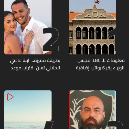
2
1
معلومات للـLBCI: مجلس
بطريقة مميزة… ابنة عاصي
الوزراء يقر 6 رواتب إضافية
الحلاني تعلن اقتراب موعد
لموظفي القطاع العام
زفافها
وصرف الفروقات بأثر رجعي
منذ آذار