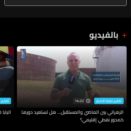
بالفيديو
14:22
تقارير نشرة الاخبار
تقارير 
الزهراني بين الماضي والمستقبل... هل تستعيد دورها
البابا
كمحور نفطي إقليمي؟