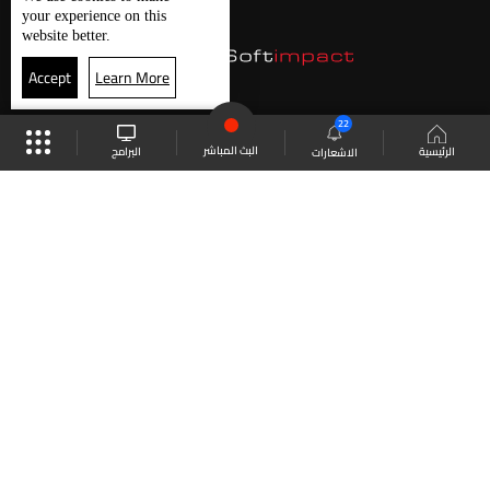
your experience on this
website better.
Accept
Learn More
22
البث المباشر
البرامج
الرئيسية
الاشعارات
موقع البرامج
الجدول
البث المباشر
العودة للأعلى
انضم الى ملايين المتابعين
LBCI Lebanon