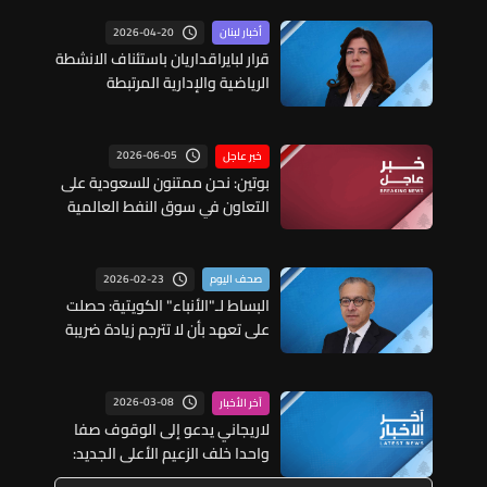
2026-04-20
أخبار لبنان
قرار لبايراقداريان باستئناف الانشطة
الرياضية والإدارية المرتبطة
بالإتحادات والجمعيات والهيئات
الخاضعة لوزارة الشباب والرياضة
2026-06-05
خبر عاجل
بوتين: نحن ممتنون للسعودية على
التعاون في سوق النفط العالمية
2026-02-23
صحف اليوم
البساط لـ"الأنباء" الكويتية: حصلت
على تعهد بأن لا تترجم زيادة ضريبة
البنزين ارتفاعا في الأسعار
2026-03-08
آخر الأخبار
لاريجاني يدعو إلى الوقوف صفا
واحدا خلف الزعيم الأعلى الجديد:
الزعيم الأعلى الجديد قادر على