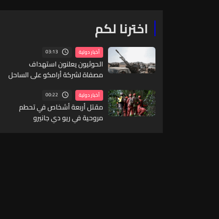
اخترنا لكم
03:13
أخبار دولية
الحوثيون يعلنون استهداف
مصفاة لشركة أرامكو على الساحل
الغربي للسعودية
00:22
أخبار دولية
مقتل أربعة أشخاص في تحطم
مروحية في ريو دي جانيرو