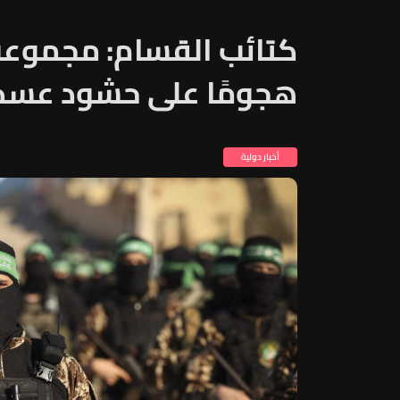
كتائب القسام: مجموعة 
هجومًا على حشود عسكر
أخبار دولية