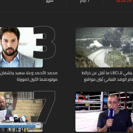
24 ساعة
7 أيام
شهر
3
7
مصدر عسكريّ ينفي للـLBCI ما نُقل عن خرائط
محمد الأحمد وعلا سعيد يكشفان
م الوفد اللبنانيّ تُبيّن مواقع
مولودهما الأول (صورة)
ومنشآت تحت الأرض