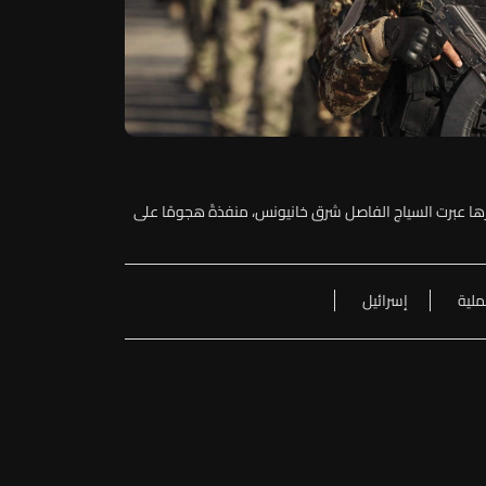
رها عبرت السياج الفاصل شرق خانيونس، منفذةً هجومًا على
لية
إسرائيل