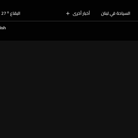
o
بيروت
30
o
السياحة في لبنان
أخبار أخرى
البقاع
27
o
الجنوب
30
ish
o
الشمال
31
o
جبل لبنان
30
o
كسروان
30
o
متن
30
o
بيروت
30