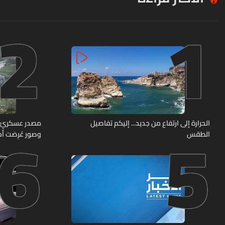
2
1
6
5
الحرارة إلى ارتفاع من جديد... إليكم تفاصيل
الطقس
وصور عُرِضت أما
مراكز قيادية 