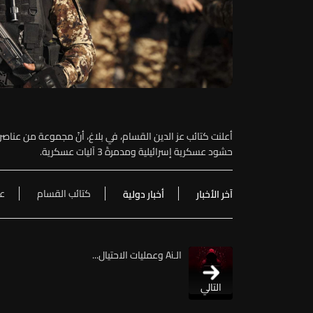
أعلنت كتائب عز الدين القسام، في بلاغ، أنّ مجموعة من عناص
حشود عسكرية إسرائيلية ومدمرةً 3 آليات عسكرية.
كتائب القسام
عم
آخر الأخبار
أخبار دولية
الـAi وعمليات الاحتيال...
التالي