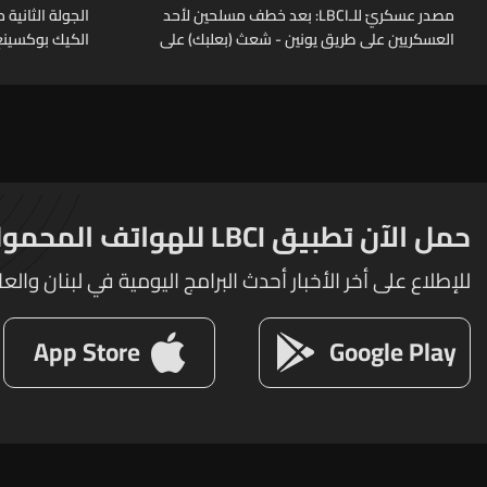
مصدر عسكريّ للـLBCI: بعد خطف مسلحين لأحد
العسكريين على طريق يونين - شعث (بعلبك) على
الكيك بوكسينغ
أثر خلاف شخصيّ باشر الجيش بملاحقتهم ونفّذ
عمليات دهم لتوقيفهم فأُفرج عن العسكريّ
المخطوف والوحدات المختصة تعمل على
توقيف الخاطفين
حمل الآن تطبيق LBCI للهواتف المحمولة
للإطلاع على أخر الأخبار أحدث البرامج اليومية في لبنان والعا
App Store
Google Play