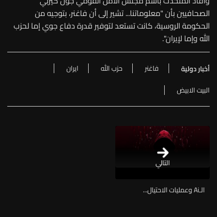
وأفاد المتحدث باسم مجلس الأمن القومي جون كيربي
الصحافيين بأن "معلوماتنا... تشير إلى أن فاغنر، بتوجيه من
الحكومة الروسية، كانت تستعد لتوفير قدرة دفاع جوي إما لحزب
الله وإما لإيران".
فاغنر
حزب الله
ايران
أخبار دولية
البيت الابيض
التالي
الـAi وعمليات الاحتيال...