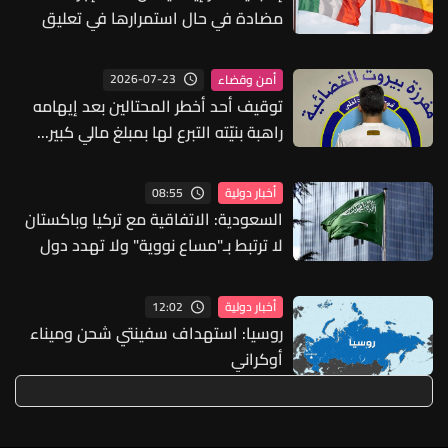
مضادة في حال استمرارها في تعليق
اتفاقية شنغن
2026-07-23
أمن وقضاء
توقيف أحد أخطر المحتالين بعد إيهامه
راهبة بنيّته التبرع لها بمبلغ مالي كبير...
هل من وقع ضحيّة أعمال مماثلة؟
08:55
أخبار دولية
السعودية: الاتفاقية مع تركيا وباكستان
لا ترتبط بـ"مساع نووية" ولا تهدد دول
المنطقة
12:02
أخبار دولية
روسيا: استهداف سفينتي شحن وميناء
أوكراني