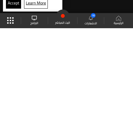
Accept
Learn More
18
البث المباشر
البرامج
الرئيسية
الاشعارات
موقع البرامج
الجدول
البث المباشر
العودة للأعلى
انضم الى ملايين المتابعين
LBCI Lebanon