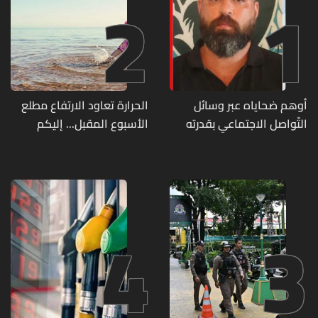
2
1
أوهم ضحاياه عبر وسائل
الحرارة تعاود الارتفاع مطلع
التّواصل الاجتماعي بقدرته
الأسبوع المقبل... إليكم
على تسليمهم مطابخ
تفاصيل الطقس
و"أعمال نجارة"... هل من
وقع ضحيّة أعماله؟
4
3