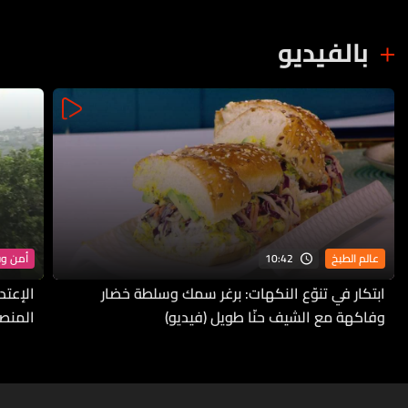
بالفيديو
10:42
عالم الطبخ
أمن و
ابتكار في تنوّع النكهات: برغر سمك وسلطة خضار
الإعتد
وفاكهة مع الشيف حنّا طويل (فيديو)
المنص