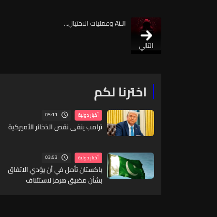
الـAi وعمليات الاحتيال...
التالي
اخترنا لكم
05:11
أخبار دولية
ترامب ينفي نقص الذخائر الأميركية
03:53
أخبار دولية
باكستان تأمل في أن يؤدي الاتفاق
بشأن مضيق هرمز لاستئناف
المحادثات بين طهران وواشنطن