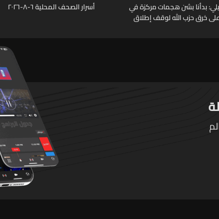
يلي: بدأنا بشن هجمات مركزة في
أسرار الصحف المحلية ٦-٨-٢٠٢٦
 على خرق حزب الله لوقف إطلاق
لم