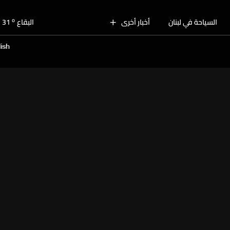
o
بيروت
29
o
السياحة في لبنان
أخبار أخرى
البقاع
31
o
الجنوب
30
ish
o
الشمال
29
o
جبل لبنان
27
o
كسروان
28
o
متن
28
o
بيروت
29