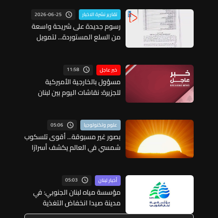
2026-06-25
تقارير نشرة الاخبار
رسوم جديدة على شريحة واسعة
من السلع المستوردة... لتمويل
إدارة النفايات
11:58
خبر عاجل
مسؤول بالخارجية الأميركية
للجزيرة: نقاشات اليوم بين لبنان
وإسرائيل كانت مثمرة وأحرزت
تقدما وستستأنف غدا وجولة
مفاوضات روما بين لبنان وإسرائيل
05:06
علوم وتكنولوجيا
اختتمت مبكرا اليوم بسبب تطورات
بصور غير مسبوقة... أقوى تلسكوب
ميدانية
شمسي في العالم يكشف أسرارًا
جديدة عن الشمس
05:03
أخبار لبنان
مؤسسة مياه لبنان الجنوبي: في
مدينة صيدا انخفاض التغذية
بالمياه