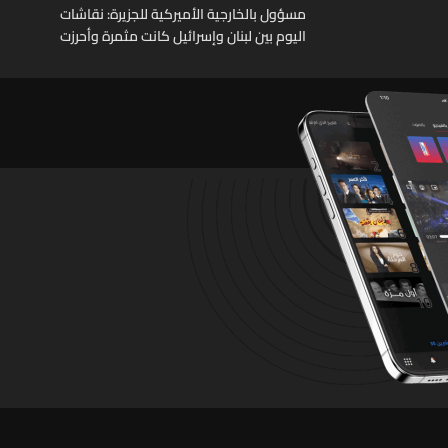
مسؤول بالخارجية الأميركية للجزيرة: نقاشات
اليوم بين لبنان وإسرائيل كانت مثمرة وأحرزت
تقدما وستستأنف غدا وجولة مفاوضات روما بين
لبنان وإسرائيل اختتمت مبكرا اليوم بسبب تطورات
ميدانية