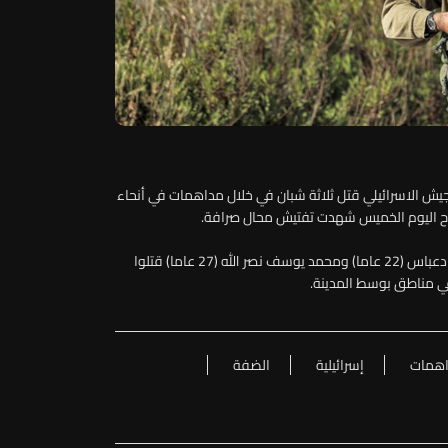
ش الاسرائيلي قتل ثلاثة شبان في خلال مداهمات في أنحاء
اح اليوم الخميس شهدت تفتيش محال صرافة.
وأوضحت الوزارة أن أيمن أحمد مبارك (26 عاما) وحسام عماد دعباس (22 عاما) ومحمد يوسف نصر الله (27 عاما) قتلوا
في مناطق بوسط المدينة.
همات
إسرائيلية
الضفة