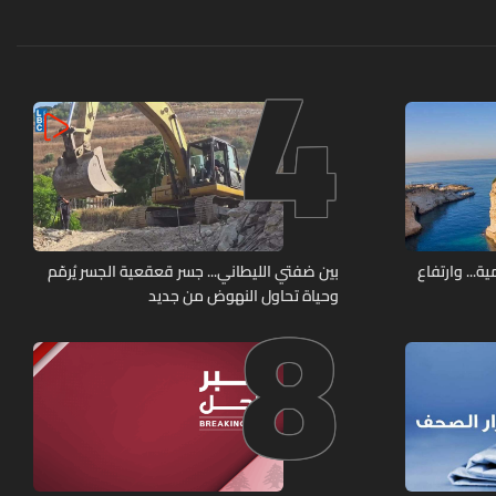
4
8
ة... وارتفاع
بين ضفتي الليطاني... جسر قعقعية الجسر يُرمّم
وحياة تحاول النهوض من جديد