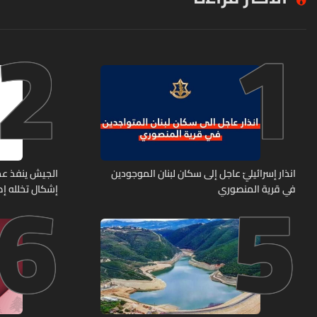
2
1
6
5
انذار إسرائيليّ عاجل إلى سكان لبنان الموجودين
الجيش ينفذ عم
في قرية المنصوري
إشكال تخلله إط
حربية ويتلف 16 خيمة مزروعة بالماريجوانا