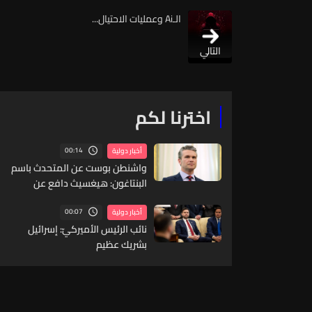
الـAi وعمليات الاحتيال...
التالي
اخترنا لكم
00:14
أخبار دولية
واشنطن بوست عن المتحدث باسم
البنتاغون: هيغسيث دافع عن
نفسه أمام ترامب
00:07
أخبار دولية
نائب الرئيس الأميركيّ: إسرائيل
بشريك عظيم