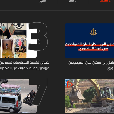
24 ساعة
7 أيام
شهر
3
7
 عاجل إلى سكان لبنان الموجودين
صوري
مروّجين وضبط كميات من المخدّرا