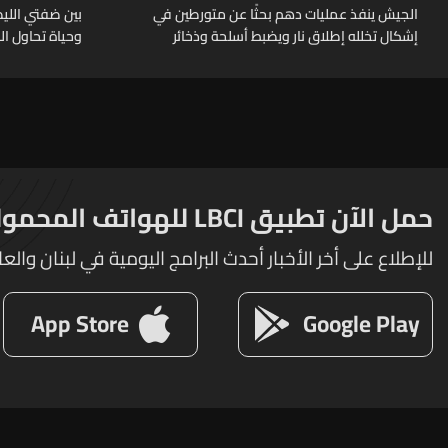
الجيش ينفذ عمليات دهم بحثًا عن متورطين في
بين ضفتي الليط
إشكال تخلله إطلاق نار ويضبط أسلحة وذخائر
وحياة تحاول ا
حربية ويتلف 16 خيمة مزروعة بالماريجوانا
حمل الآن تطبيق LBCI للهواتف المحمولة
للإطلاع على أخر الأخبار أحدث البرامج اليومية في لبنان والعا
App Store
Google Play