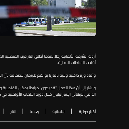
أردت الشرطة الألمانية رجلا بعدما أطلق النار قرب القنصلية ال
أفادت السلطات المحلية.
وأفاد وزير داخلية ولاية بافاريا يواكيم هيرمان للصحافة بأنّ ال
واشار إلى أنّ هذا العمل "قد يكون" مرتبطا بمكان القنصلية وم
الدامي للرهائن الإسرائيليين خلال دورة الألعاب الأولمبية في مي
الألمانية
بعدما
النار
أخبار دولية