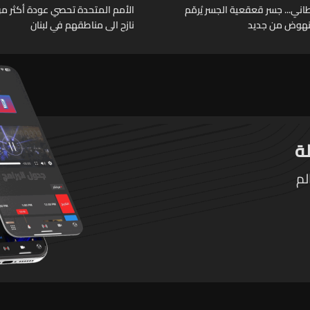
اني... جسر قعقعية الجسر يُرمّم
لنهوض من جديد
نازح الى مناطقهم في لبنان
لم