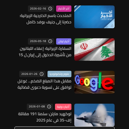
2026-02-16
آخر الأخبار
المتحدث باسم الخارجية الإيرانية:
حضرنا إلى جنيف بوفد كامل
ويرافقنا خبراء في المجالين
الاقتصادي والنووي
2026-05-18
أخبار لبنان
السفارة الإيرانية: إعفاء اللبنانيين
من تأشيرة الدخول إلى إيران ل 15
يوما اعتبارا من 22 أيار لأغراض
السياحة والزيارة الدينية
2026-01-26
علوم وتكنولوجيا
مقابل هذا المبلغ الضخم... غوغل
توافق على تسوية دعوى قضائية
بشأن الخصوصية
2026-01-08
أخبار دولية
لوكهيد مارتن: سلمنا 191 مقاتلة
إف-35 في عام 2025