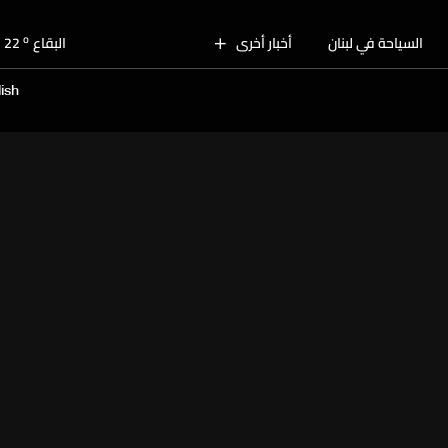
o
بيروت
28
o
السياحة في لبنان
أخبار أخرى
البقاع
22
o
الجنوب
25
ish
o
الشمال
26
o
جبل لبنان
23
o
كسروان
25
o
متن
25
o
بيروت
28