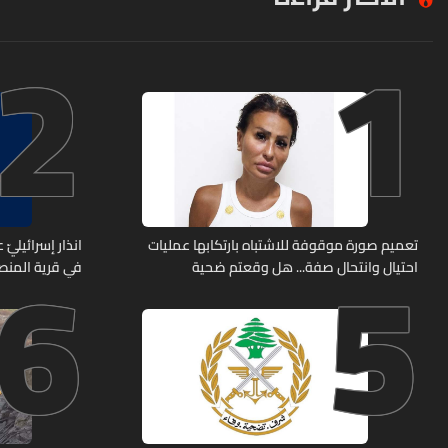
2
1
6
5
تعميم صورة موقوفة للاشتباه بارتكابها عمليات
انذار إسرائيليّ
احتيال وانتحال صفة... هل وقعتم ضحية
في قرية المن
أعمالها؟