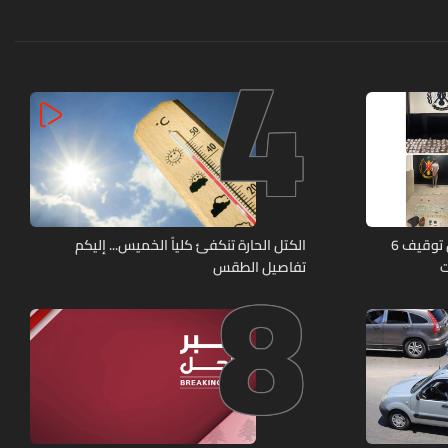
4
8
كمائن لشعبة المعلومات تُسفر عن توقيف 6
الكتل الحارة تنكفئ كلياً الخميس... إليكم
ت
تفاصيل الطقس