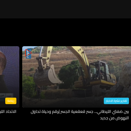
تقارير نشرة الاخبار
رياضة
بين ضفتي الليطاني... جسر قعقعية الجسر يُرمّم وحياة تحاول
الاتحاد اللب
النهوض من جديد