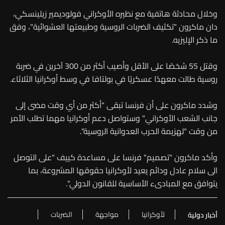
وخلال محادثة هاتفية مع نظيره الأوكراني فولوديمير زيلينسكي،
دان ماكرون "تكثيف الضربات الروسية وطبيعتها العشوائية"، وفق
ما ذكر الإليزيه.
وقتل 55 شخصًا على الأقل وأصيب أكثر من 300 آخرين في ضربة
روسية طالت معهدًا عسكريًا في بولتافا في وسط أوكرانيا الثلاثاء.
وشدد ماكرون على أن فرنسا تبقى "أكثر من أي وقت مضى إلى
جانب الشعب الأوكراني" وستواصل دعم أوكرانيا مهما تطلب الأمر
من وقت "لهزيمة الحرب العدوانية الروسية".
وأكد ماكرون "تصميم" فرنسا على مساعدة كييف "على التوصل
الى سلام عادل ودائم يعيد لأوكرانيا حقوقها المشروعة، بما
يتوافق مع المبادىء الأساسية للقانون الدولي".
لأوكرانيا
مواجهة
الضربات
أخبار دولية