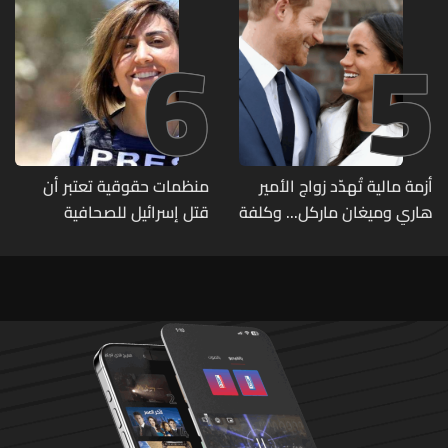
6
5
أزمة مالية تُهدّد زواج الأمير
منظمات حقوقية تعتبر أن
هاري وميغان ماركل... وكلفة
قتل إسرائيل للصحافية
الطلاق تحول دونه
اللبنانية آمال خليل يرقى الى
"جريمة حرب"