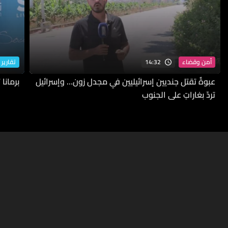
14:32
أمن وقضاء
تقارير 
عبوةٌ تقتل جنديين إسرائيليين في مجدل زون… وإسرائيل
برمانا
تردّ بغاراتٍ على الجنوب