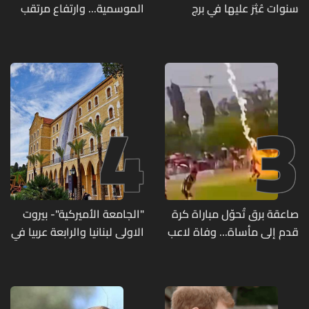
سنوات عُثِرَ عليها في برج
الموسمية... وارتفاع مرتقب
حمود
مطلع الأسبوع المقبل
4
3
صاعقة برق تُحوّل مباراة كرة
"الجامعة الأميركية"- بيروت
قدم إلى مأساة... وفاة لاعب
الاولى لبنانيا والرابعة عربيا في
وإصابة 12 آخرين
تصنيف UNIRANKS للعام
2027