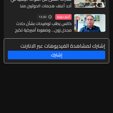
أحد أعنف هجمات الحوثيين منذ
سنوات
13:30
أخبار دولية
كاتس يطلب توضيحات بشأن حادث
مجدل زون... وضغوط أميركية تكبح
التصعيد في لبنان
إشترك لمشاهدة الفيديوهات عبر الانترنت
إشترك