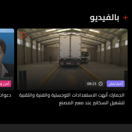
بالفيديو
08:23
أخبار لبنان
أمن و
الجمارك أنهت الاستعدادات اللوجستية والفنية والتقنية
دعوات 
لتشغيل السكانير عند معبر المصنع