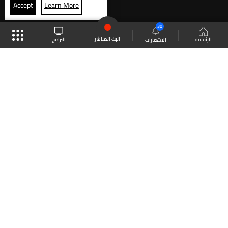
Accept
Learn More
30
البث المباشر
البرامج
الرئيسية
الاشعارات
موقع البرامج
الجدول
البث المباشر
العودة للأعلى
انضم الى ملايين المتابعين
LBCI Lebanon