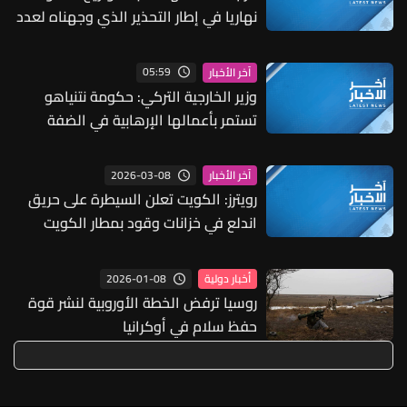
نهاريا في إطار التحذير الذي وجهناه لعدد
من المستوطنات
05:59
آخر الأخبار
وزير الخارجية التركي: حكومة نتنياهو
تستمر بأعمالها الإرهابية في الضفة
الغربية والقدس
2026-03-08
آخر الأخبار
رويترز: الكويت تعلن السيطرة على حريق
اندلع في خزانات وقود بمطار الكويت
الدولي
2026-01-08
أخبار دولية
روسيا ترفض الخطة الأوروبية لنشر قوة
حفظ سلام في أوكرانيا