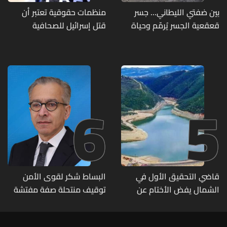
بين ضفتي الليطاني... جسر
منظمات حقوقية تعتبر أن
قعقعية الجسر يُرمّم وحياة
قتل إسرائيل للصحافية
تحاول النهوض من جديد
اللبنانية آمال خليل يرقى الى
"جريمة حرب"
6
5
قاضي التحقيق الأول في
البساط شكر لقوى الأمن
الشمال يفض الأختام عن
توقيف منتحلة صفة مفتشة
مشروع سد المسيلحة
في وزارة الاقتصاد: أي زيارات
تفتيشية تقوم بها الوزارة تتم