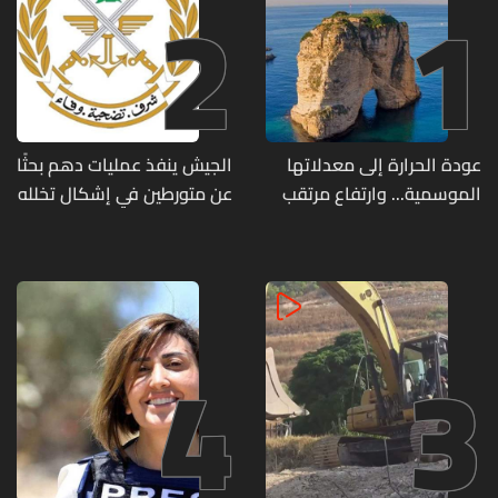
2
1
عودة الحرارة إلى معدلاتها
الجيش ينفذ عمليات دهم بحثًا
الموسمية... وارتفاع مرتقب
عن متورطين في إشكال تخلله
مطلع الأسبوع المقبل
إطلاق نار ويضبط أسلحة
وذخائر حربية ويتلف 16 خيمة
مزروعة بالماريجوانا
4
3