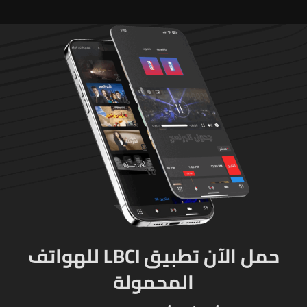
حصراً عبر المفتشين الرسميين
حمل الآن تطبيق LBCI للهواتف
المحمولة