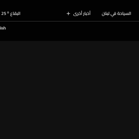
o
بيروت
28
o
السياحة في لبنان
أخبار أخرى
البقاع
25
o
الجنوب
26
ish
o
الشمال
27
o
جبل لبنان
26
o
كسروان
27
o
متن
27
o
بيروت
28