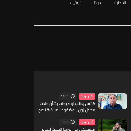
المحلية
دورًا
توقيت
13:30
أخبار دولية
كاتس يطلب توضيحات بشأن حادث
مجدل زون... وضغوط أميركية تكبح
التصعيد في لبنان
12:06
أخبار دولية
زيلينسكي في صربيا السبت للمرة