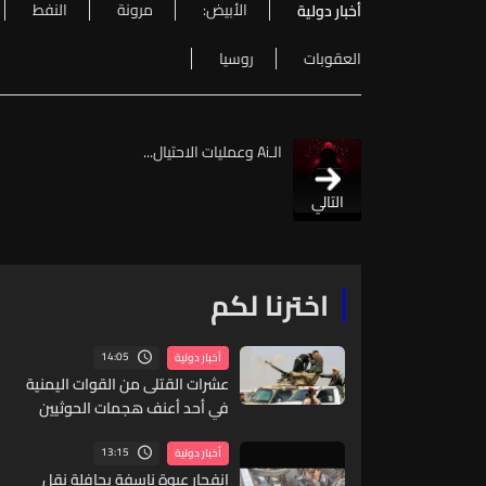
الأبيض:
مرونة
النفط
أخبار دولية
العقوبات
روسيا
الـAi وعمليات الاحتيال...
التالي
اخترنا لكم
14:05
أخبار دولية
عشرات القتلى من القوات اليمنية
في أحد أعنف هجمات الحوثيين
منذ سنوات
13:15
أخبار دولية
انفجار عبوة ناسفة بحافلة نقل