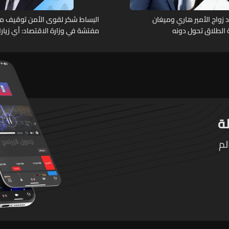
ّد زواج الأمير هاري وميغان
البساط شكر لقوى الأمن توقيف م
 الطلاق تحول دونه
مفتشة في وزارة الاقتصاد: أي زيار
تقوم بها الوزارة تتم حصراً عبر المف
الرسميين
لم