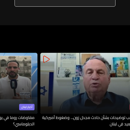
أخبار لبنان
 توضيحات بشأن حادث مجدل زون... وضغوط أميركية
مفاوضات روما في يوم
يد في لبنان
الدبلوماسي؟