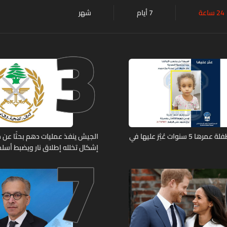
24 ساعة
7 أيام
شهر
3
7
تعميم صورة طفلة عمرها 5 سنوات عُثِرَ عليها في
الجيش ينفذ عمليات دهم بحثًا عن 
إشكال تخلله إطلاق نار ويضبط أسلح
حربية ويتلف 16 خيمة مزروعة بالماريجوانا