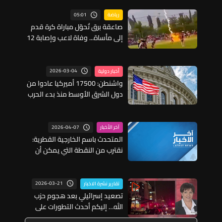
05:01
رياضة
صاعقة برق تُحوّل مباراة كرة قدم
إلى مأساة... وفاة لاعب وإصابة 12
آخرين
2026-03-04
أخبار دولية
واشنطن: 17500 أميركيا عادوا من
دول الشرق الأوسط منذ بدء الحرب
2026-04-07
آخر الأخبار
المتحدث باسم الخارجية القطرية:
نقترب من النقطة التي يمكن أن
يخرج فيها الوضع في المنطقة عن
السيطرة
2026-03-21
تقارير نشرة الاخبار
تصعيد إسرائيلي بعد هجوم حزب
الله… إليكم أحدث التطورات على
الجبهات