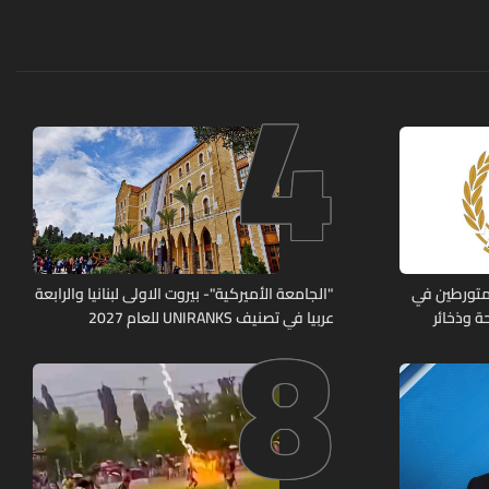
4
8
متورطين في
"الجامعة الأميركية"- بيروت الاولى لبنانيا والرابعة
ة وذخائر
عربيا في تصنيف UNIRANKS للعام 2027