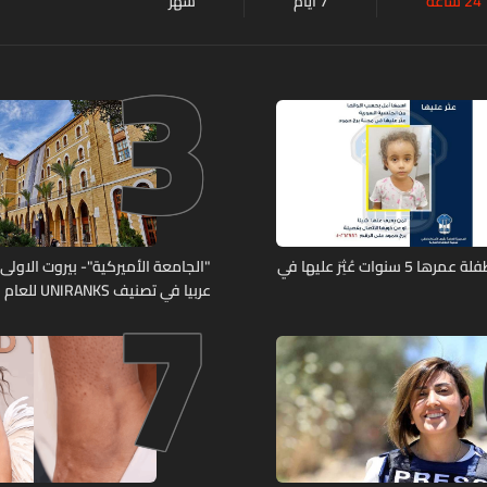
24 ساعة
7 أيام
شهر
3
7
تعميم صورة طفلة عمرها 5 سنوات عُثِرَ عليها في
"الجامعة الأميركية"- بيروت الاولى لب
عربيا في تصنيف UNIRANKS للعام 2027