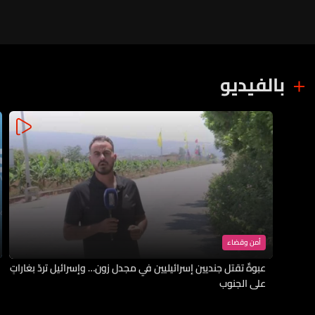
بالفيديو
أمن وقضاء
عبوةٌ تقتل جنديين إسرائيليين في مجدل زون… وإسرائيل تردّ بغاراتٍ
على الجنوب