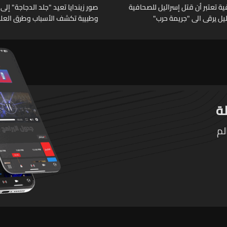
 تعتبر أن قتل إسرائيل للصحافية
صور زيندايا تعيد "جلد الدجاجة" إلى 
خليل يرقى الى "جريمة حرب"
وطبيبة تكشف الأسباب وطرق العلا
لم