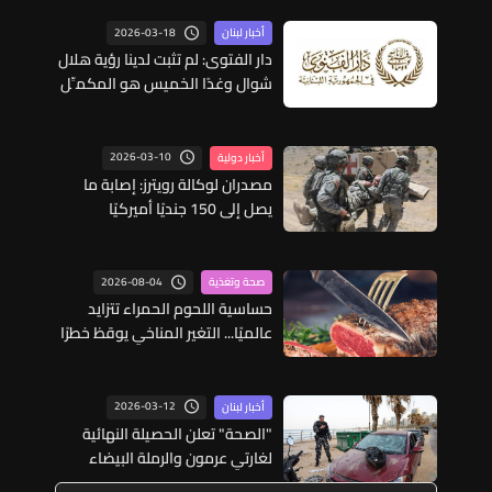
2026-03-18
أخبار لبنان
دار الفتوى: لم تثبت لدينا رؤية هلال
شوال وغدًا الخميس هو المكمِّل
لعدَّة شهر رمضان والجمعة أول
أيام عيد الفطر
2026-03-10
أخبار دولية
مصدران لوكالة رويترز: إصابة ما
يصل إلى 150 جنديًا أميركيًا
2026-08-04
صحة وتغذية
حساسية اللحوم الحمراء تتزايد
عالميًا... التغير المناخي يوقظ خطرًا
مناعيًا بلا علاج
2026-03-12
أخبار لبنان
"الصحة" تعلن الحصيلة النهائية
لغارتي عرمون والرملة البيضاء