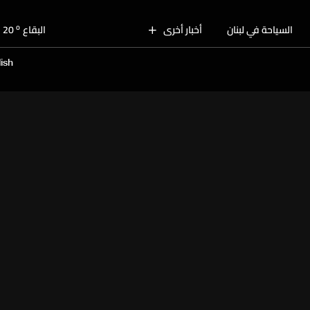
o
بيروت
28
o
السياحة في لبنان
أخبار أخرى
البقاع
20
o
الجنوب
25
ish
o
الشمال
26
o
جبل لبنان
21
o
كسروان
26
o
متن
26
o
بيروت
28