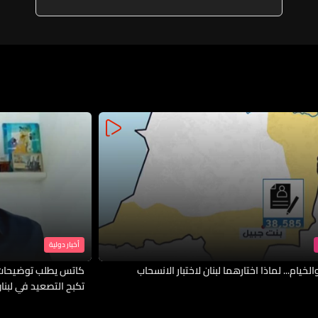
أخبار دولية
لخيام... لماذا اختارهما لبنان لاختبار الانسحاب
كاتس يطلب توضيحات 
تكبح التصعيد في لبنا