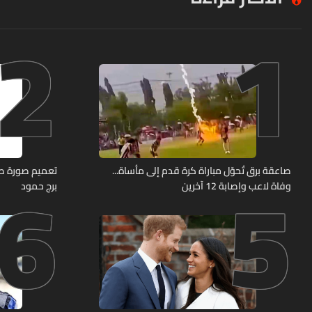
2
1
6
5
صاعقة برق تُحوّل مباراة كرة قدم إلى مأساة...
وفاة لاعب وإصابة 12 آخرين
برج حمود