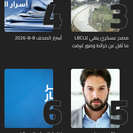
4
3
مصدر عسكريّ ينفي للـLBCI
أسرار الصحف 8-8-2026
ما نُقل عن خرائط وصور عُرِضت
أمام الوفد اللبنانيّ تُبيّن
مواقع مراكز قيادية ومنشآت
تحت الأرض
6
5