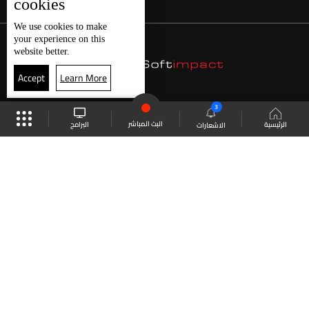
cookies
We use
cookies
to make
your experience on this
website better.
Accept
Learn More
3
البث المباشر
البرامج
الرئيسية
الاشعارات
موقع البرامج
الجدول
البث المباشر
العودة للأعلى
انضم الى ملايين المتابعين
LBCI Lebanon