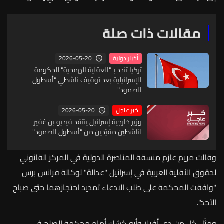
مقالات ذات صلة
2026-05-20
أخبار دولية
تركيا تندد بـ"العقلية الهمجية" للحكومة
الإسرائيلية بعد توقيف ناشطي "أسطول
الصمود"
2026-05-20
خبر عاجل
وزير خارجية إسرائيل ينتقد فيديو بن غفير
لناشطين مقيّدين من "أسطول الصمود"
وقالت
مريم
عازم
منسقة
المناصرة
الدولية
في
المركز
القانوني
لحقوق
الأقلية
العربية
في
إسرائيل
"
عدالة
"
لوكالة
فرانس
برس
"
وافقت
المحكمة
على
طلب
الادعاء
تمديد
احتجازهما
حتى
صباح
الأحد
".
ومثُل
كل
من
دي
أفيلا
وأبو
كشك
أمام
محكمة
الصلح
في