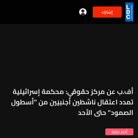
إشترك
أف.ب عن مركز حقوقي: محكمة إسرائيلية
تمدد اعتقال ناشطَين أجنبيَين من "أسطول
الصمود" حتى الأحد
أخبار دولية