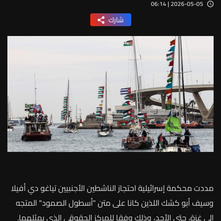
2026-05-05 | 06:14
شارك
مددت
محكمة
إسرائيلية
احتجاز
الناشطين
الأجنبيين
تياغو
دي
أفيلا
وسيف
أبو
كشك
اللذين
كانا
على
متن
"
أسطول
الصمود
"
المتجه
إلى
غزة،
حتى
الأحد،
وذلك
وفقا
للمركز
الحقوقي
الذي
يمثلهما
.