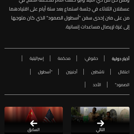
عسقلان
الثلاثاء
في
جلسة
استماع
بعد
ستة
أيام
على
اقتيادهما
من
على
متن
إحدى
سفن
"
أسطول
الصمود
"
الذي
كان
متوجها
إلى
غزة
لإيصال
مساعدات
إنسانية
.
حقوقي:
محكمة
إسرائيلية
أخبار دولية
اعتقال
ناشطَين
أجنبيَين
"أسطول
الصمود"
الأحد
التالي
السابق