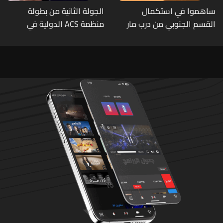
ساهموا في استكمال
الجولة الثانية من بطولة
القسم الجنوبي من درب مار
منظمة ACS الدولية في
شربل... تعرّفوا إلى طرق التبرّع
الكيك بوكسينغ
من لبنان وأميركا وكندا
وأستراليا وأوروبا