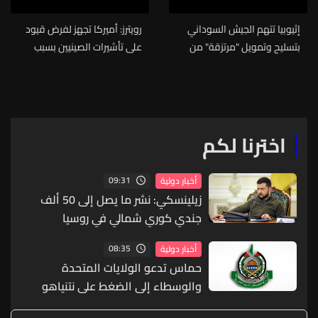
إثيوبيا تتهم الجيش السوداني
رويترز: أميركا تجهز لفرض قيود
بتسليح وتمويل "مرتزقة" من
على تأشيرات الصينيين بسبب
إقليم تيغراي
قضية المهاجرين
اخترنا لكم
09:31
أخبار دولية
زيلينسكي: نشر ما يصل إلى 50 ألف
جندي كوري شمالي في روسيا
08:35
أخبار دولية
حماس تدعو الولايات المتحدة
والوسطاء إلى الضغط على نتنياهو
لإلزامه بخطة غزة