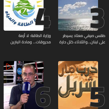
4
3
طقس صيفي معتاد يسيطر
وزارة الطاقة: لا أزمة
على لبنان...والثلاثاء كتل حارة
محروقات... ومادة البنزين
ضعيفة الفعالية
متوفرة
6
5