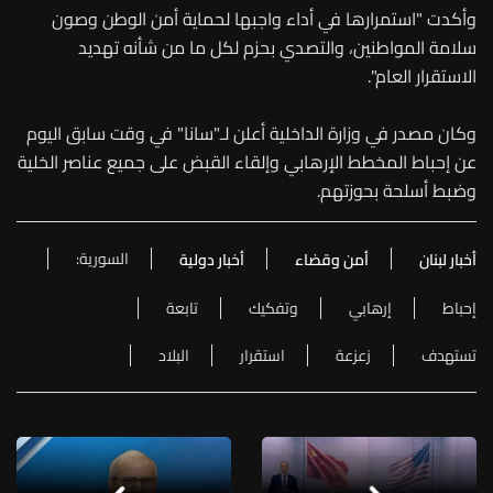
وأكدت "استمرارها في أداء واجبها لحماية أمن الوطن وصون
سلامة المواطنين، والتصدي بحزم لكل ما من شأنه تهديد
الاستقرار العام".
وكان مصدر في وزارة الداخلية أعلن لـ"سانا" في وقت سابق اليوم
عن إحباط المخطط الإرهابي وإلقاء القبض على جميع عناصر الخلية
وضبط أسلحة بحوزتهم.
السورية:
أخبار لبنان
أمن وقضاء
أخبار دولية
إحباط
إرهابي
وتفكيك
تابعة
تستهدف
زعزعة
استقرار
البلاد