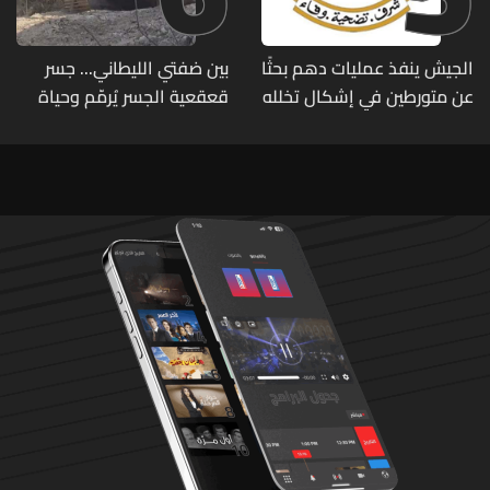
الجيش ينفذ عمليات دهم بحثًا
بين ضفتي الليطاني... جسر
عن متورطين في إشكال تخلله
قعقعية الجسر يُرمّم وحياة
إطلاق نار ويضبط أسلحة
تحاول النهوض من جديد
وذخائر حربية ويتلف 16 خيمة
مزروعة بالماريجوانا