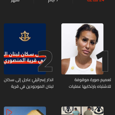
2
1
تعميم صورة موقوفة
انذار إسرائيليّ عاجل إلى سكان
للاشتباه بارتكابها عمليات
لبنان الموجودين في قرية
احتيال وانتحال صفة... هل
المنصوري
وقعتم ضحية أعمالها؟