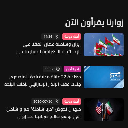
زوارنا يقرأون الآن
11:36
أخبار دولية
إيران وسلطنة عمان اتفقتا على
الإحداثيات الجغرافية لمسار ملاحي
11:37
آخر الأخبار
مغادرة 22 عائلة مدنية بلدة المنصوري
جاءت عقب الإنذار الإسرائيلي بإخلاء البلدة
2026-07-20
أخبار دولية
طهران تخوض "حربا شاملة" مع واشنطن
التي توسّع نطاق ضرباتها ضد إيران