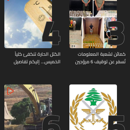
4
3
كمائن لشعبة المعلومات
الكتل الحارة تنكفئ كلياً
تُسفر عن توقيف 6 مروّجين
الخميس... إليكم تفاصيل
وضبط كميات من المخدّرات
الطقس
6
5