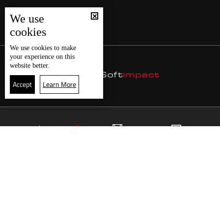
We use
cookies
We use
cookies
to make
your experience on this
website better.
Accept
Learn More
26
البث المباشر
البرامج
الرئيسية
موقع البرامج
الجدول
البث المباشر
العودة للأعلى
انضم الى ملايين المتابعين