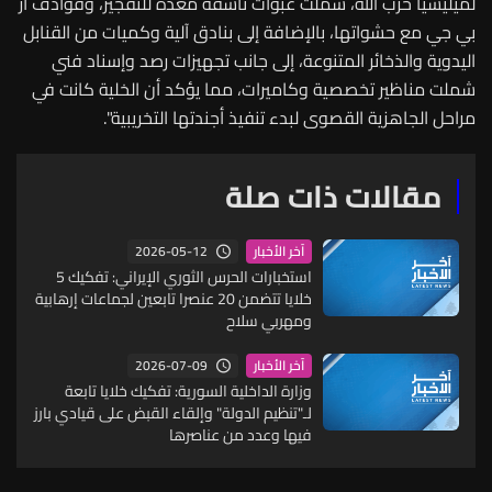
لميليشيا حزب الله، شملت عبوات ناسفة معدة للتفجير، وقواذف آر
بي جي مع حشواتها، بالإضافة إلى بنادق آلية وكميات من القنابل
اليدوية والذخائر المتنوعة، إلى جانب تجهيزات رصد وإسناد فني
شملت مناظير تخصصية وكاميرات، مما يؤكد أن الخلية كانت في
مراحل الجاهزية القصوى لبدء تنفيذ أجندتها التخريبية".
مقالات ذات صلة
2026-05-12
آخر الأخبار
استخبارات الحرس الثوري الإيراني: تفكيك 5
خلايا تتضمن 20 عنصرا تابعين لجماعات إرهابية
ومهربي سلاح
2026-07-09
آخر الأخبار
وزارة الداخلية السورية: تفكيك خلايا تابعة
لـ"تنظيم الدولة" وإلقاء القبض على قيادي بارز
فيها وعدد من عناصرها