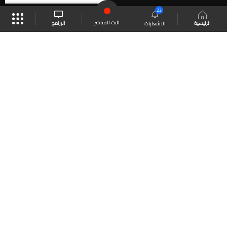
22
البث المباشر
البرامج
الرئيسية
الاشعارات
موقع البرامج
الجدول
البث المباشر
العودة للأعلى
انضم الى ملايين المتابعين
LBCI Lebanon
LBCI News