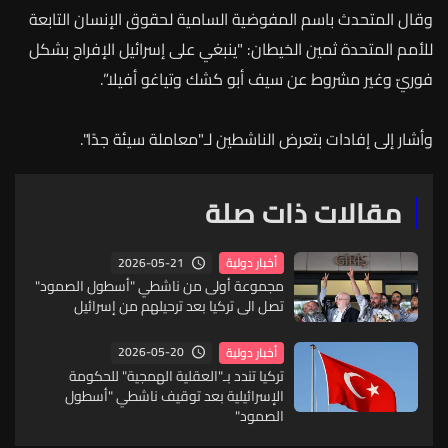
وقال المتحدث باسم المفوضية السامية لحقوق الإنسان التابعة
للأمم المتحدة ثمين الخيطان: "ينبغي على إسرائيل الإفراج بشكل
فوريّ وغير مشروط عن سيف أبو كشك وتياغو أفيلا”.
وأشار
إلى
إفادات
بتعرض
الناشطين
لـ
"
معاملة
سيئة
جدًا
".
مقالات ذات صلة
2026-05-21
أخبار دولية
مجموعة أولى من ناشطي "أسطول الصمود"
تصل الى تركيا بعد ترحيلهم من إسرائيل
2026-05-20
أخبار دولية
تركيا تندد بـ"العقلية الهمجية" للحكومة
الإسرائيلية بعد توقيف ناشطي "أسطول
الصمود"