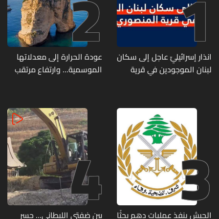
2
1
انذار إسرائيليّ عاجل إلى سكان
عودة الحرارة إلى معدلاتها
لبنان الموجودين في قرية
الموسمية... وارتفاع مرتقب
المنصوري
مطلع الأسبوع المقبل
4
3
الجيش ينفذ عمليات دهم بحثًا
بين ضفتي الليطاني... جسر