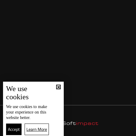
We use
cookies
We use
cookies
to make
your experience on this
website better.
Accept
Learn More