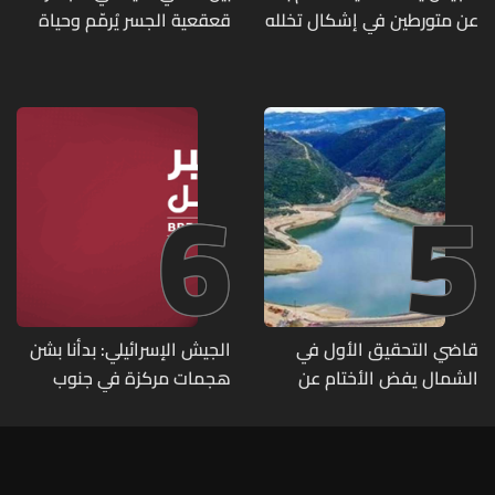
عن متورطين في إشكال تخلله
قعقعية الجسر يُرمّم وحياة
إطلاق نار ويضبط أسلحة
تحاول النهوض من جديد
وذخائر حربية ويتلف 16 خيمة
مزروعة بالماريجوانا
6
5
قاضي التحقيق الأول في
الجيش الإسرائيلي: بدأنا بشن
الشمال يفض الأختام عن
هجمات مركزة في جنوب
مشروع سد المسيلحة
لبنان ردا على خرق حزب الله
لوقف إطلاق النار