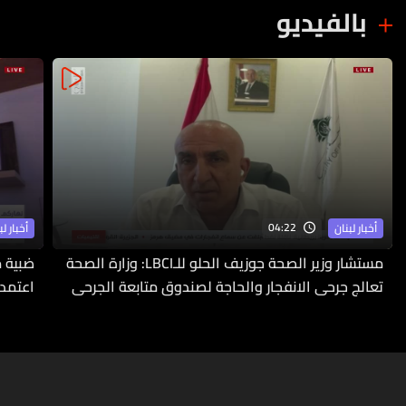
بالفيديو
04:22
أخبار لبنان
أخبار لب
مستشار وزير الصحة جوزيف الحلو للـLBCI: وزارة الصحة
ضبية م
تعالج جرحى الانفجار والحاجة لصندوق متابعة الجرحى
اعتمدت
ملحّة