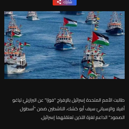
شارك
طالبت الأمم المتحدة إسرائيل بالإفراج "فورًا" عن البرازيليّ تياغو
أفيلا والإسبانيّ سيف أبو كشك، الناشطين ضمن "أسطول
الصمود" الداعم لغزة اللذين تعتقلهما إسرائيل.