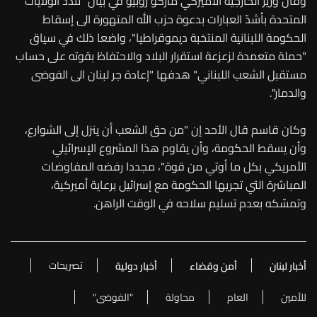
وقال وزير الخارجية الأميركي ماركو روبيو في بيان "تندد الولايات
المتحدة بأشدّ العبارات بدعوة حزب الله المتهورة الى إسقاط
الحكومة اللبنانية المنتخبة ديموقراطيا"، واضعا ذلك في سياق
"حملة متعمدة لزعزعة استقرار البلاد والاحتفاظ بقوته على حساب
مستقبل الشعب اللبناني" هدفها "إعادة جر لبنان الى الفوضى
والدمار".
وكان قاسم قال الأحد إن "من حق الشعب أن ينزل إلى الشوارع،
وأن يسقط الحكومة، وأن يقاوم هذا المشروع الإسرائيلي
الأمريكي بكل ما أوتي من قوة"، مجددا رفضه المفاوضات
المباشرة التي تجريها الحكومة مع إسرائيل برعاية أميركية،
وتمسّكه بعدم تسليم سلاحه في الوقت الراهن.
تصريحات
أخبار لبنان
أمن وقضاء
أخبار دولية
للأمين
العام
محاولة
"الفوضى"