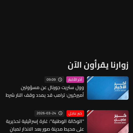
زوارنا يقرأون الآن
09:09
آخر الأخبار
وول ستريت جورنال عن مسؤولين
أميركيين: ترامب قد يمدد وقف النار شرط
كبح البرنامج النووي واستئناف الملاحة
بمضيق هرمز
2026-03-24
خبر عاجل
"الوكالة الوطنية": غارة إسرائيلية تحذيرية
على محيط مدينة صور بعد الانذار لمبانٍ