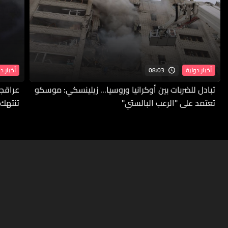
08:03
أخبار دولية
أخبار د
تبادل للضربات بين أوكرانيا وروسيا... زيلينسكي: موسكو
عراقجي
تعتمد على "الرعب البالستي"
تنتهك 