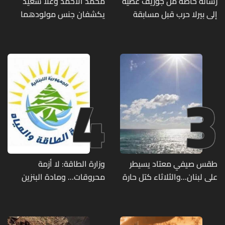
رسالة خاصة من جوزيف عطية
محمد الأحمد وعلا سعيد
إلى بيرلا حرب قبل مسابقة
يكشفان جنس مولودهما
ملكة جمال العالم... ماذا قال
الأول (صورة)
لها؟ (صورة)
4
3
طقس صيفي معتاد يسيطر
وزارة الطاقة: لا أزمة
على لبنان...والثلاثاء كتل حارة
محروقات... ومادة البنزين
ضعيفة الفعالية
متوفرة