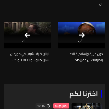
لبنان
التالي
السابق
دول عربية وإسلامية تندد
لبنان ضيفُ شرفٍ في مهرجان
بتصرفات بن غفير ضد
سان مالو… والـLBCI تواكب
المشاركين في أسطول الصمود
الحضور الثقافي العابر للحدود
اخترنا لكم
10:14
أخبار دولية