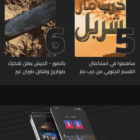
6
5
ساهموا في استكمال
بالصور - الجيش يعلن تفكيك
القسم الجنوبي من درب مار
صواريخ وقنابل طيران غير
شربل... تعرّفوا إلى طرق التبرّع
منفجرة من مخلفات العدوان
من لبنان وأميركا وكندا
الإسرائيلي
وأستراليا وأوروبا