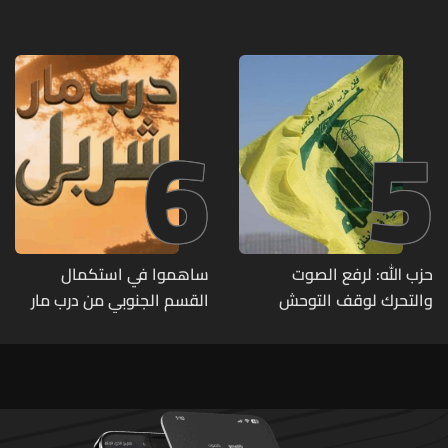
منفجرة من مخلفات العدوان
متوفرة
الإسرائيلي
6
5
حزب الله: لرفع الصوت
ساهموا في استكمال
والتحرك لوقف التوحش
القسم الجنوبي من درب مار
الإسرائيلي على البيئة بعد
شربل... تعرّفوا إلى طرق التبرّع
الإنسان والعمران
من لبنان وأميركا وكندا
وأستراليا وأوروبا