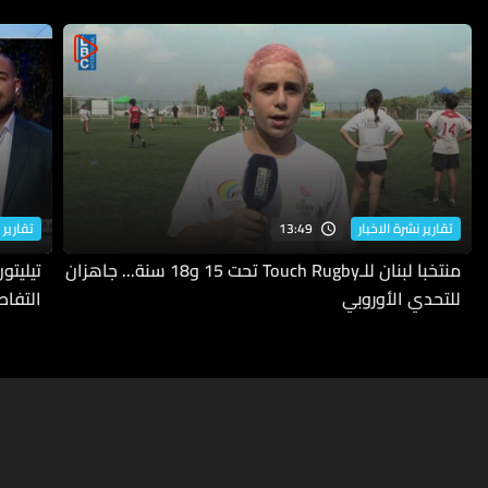
13:49
تقارير نشرة الاخبار
تقارير 
منتخبا لبنان للـTouch Rugby تحت 15 و18 سنة... جاهزان
للتحدي الأوروبي
التفاص