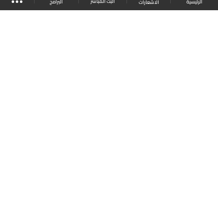
البث المباشر
البرامج
الرئيسية
الاشعارات
موقع البرامج
الجدول
البث المباشر
العودة للأعلى
انضم الى ملايين المتابعين
LBCI Lebanon
LBCI News