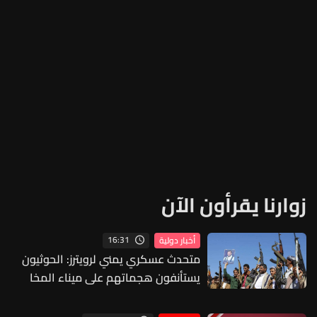
زوارنا يقرأون الآن
16:31
أخبار دولية
متحدث عسكري يمني لرويترز: الحوثيون
يستأنفون هجماتهم على ميناء المخا