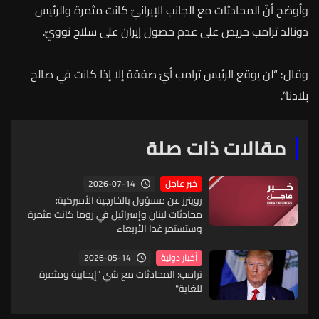
وأوضح أنّ المحادثات مع الجانب الإيرانيّ كانت مثمرة والرئيس
دونالد ترامب حريص على عدم حصول إيران على سلاح نوويّ.
وقال
: “
لن
يوقع
الرئيس
ترامب
أيّ
صفقة
إلا
إذا
كانت
في
صالح
بلادنا
”.
مقالات ذات صلة
2026-07-14
خبر عاجل
رويترز عن مسؤول بالخارجية الأميركية:
محادثات لبنان وإسرائيل في روما كانت مثمرة
وستستمر غدا الأربعاء
2026-05-14
أخبار دولية
ترامب: المحادثات مع شي "إيجابية ومثمرة
للغاية"