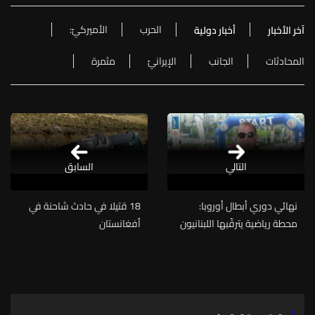
الحرب
الأميركيّ:
آخر الأخبار
أخبار دولية
المحادثات
الجانب
الإيرانيّ
مثمرة
التالي
السابق
نهائي دوري أبطال أوروبا:
18 قتيلا في حادث شاحنة في
محطة رياضية يترقّبها اللبنانيون
أفغانستان
وسط الأزمات والضغوط
اليومية