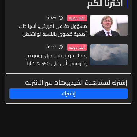
اخترنا لكم
01:25
أخبار دولية
مسؤول دفاعي أميركي: آسيا ذات
أهمية قصوى بالنسبة لواشنطن
01:22
أخبار دولية
إخماد حريق قرب جبل برومو في
إندونيسيا أتى على 550 هكتارا
إشترك لمشاهدة الفيديوهات عبر الانترنت
إشترك