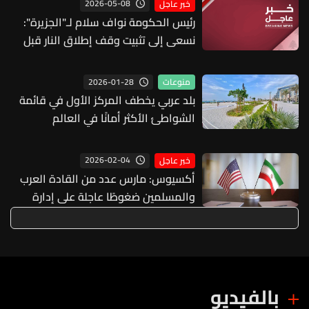
2026-05-08
خبر عاجل
رئيس الحكومة نواف سلام لـ"الجزيرة":
نسعى إلى تثبيت وقف إطلاق النار قبل
جولة المفاوضات المقبلة مع إسرائيل
وإذا استمرت اعتداءاتها فسيكون تثبيت
2026-01-28
منوعات
وقف النار البند الأول في المفاوضات
بلد عربي يخطف المركز الأول في قائمة
الشواطئ الأكثر أمانًا في العالم
2026-02-04
خبر عاجل
أكسيوس: مارس عدد من القادة العرب
والمسلمين ضغوطًا عاجلة على إدارة
ترامب بعد ظهر الأربعاء مطالبين بعدم
المضي في التهديدات بالانسحاب من
الاجتماع
بالفيديو