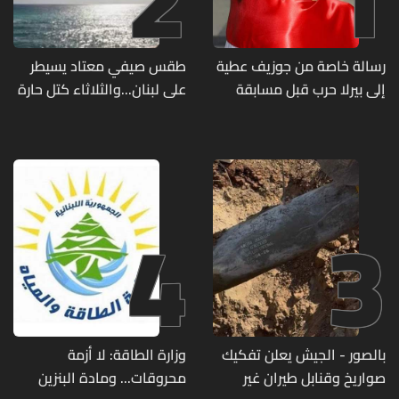
رسالة خاصة من جوزيف عطية
طقس صيفي معتاد يسيطر
إلى بيرلا حرب قبل مسابقة
على لبنان...والثلاثاء كتل حارة
ملكة جمال العالم... ماذا قال
ضعيفة الفعالية
لها؟ (صورة)
4
3
بالصور - الجيش يعلن تفكيك
وزارة الطاقة: لا أزمة
صواريخ وقنابل طيران غير
محروقات... ومادة البنزين