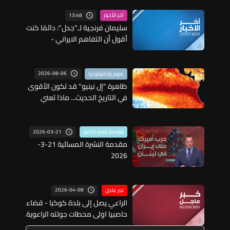
13:48
آخر الأخبار
سليمان فرنجية لـ"جدل": دائمًا كنت
أقول أن التفاهم الايراني -
الاميركي هو الحلّ ويوصل الى
أرض خصبة للتسوية
2026-08-06
علوم وتكنولوجيا
ظاهرة "إل نينيو" قد تكون الأقوى
في التاريخ الحديث... ماذا تعني
للعالم؟
2026-03-21
مقدمة نشرة الاخبار
مقدمة النشرة المسائية 21-3-
2026
2026-04-08
خبر عاجل
الراعي يصل إلى بلدة كوكبا - قضاء
حاصبيا اولى محطات جولته الراعوية