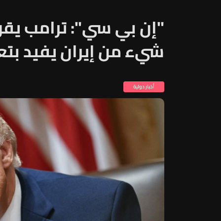
"إن بي سي": ترامب يقو
شيء من إيران يفيد بتع
أخبار دولية