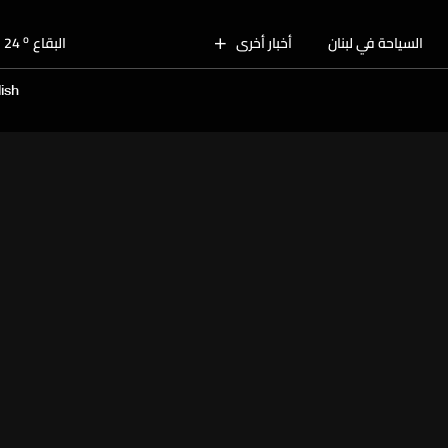
o
بيروت
28
o
السياحة في لبنان
أخبار أخرى
البقاع
24
o
الجنوب
26
ish
o
الشمال
27
o
جبل لبنان
24
o
كسروان
26
o
متن
26
o
بيروت
28