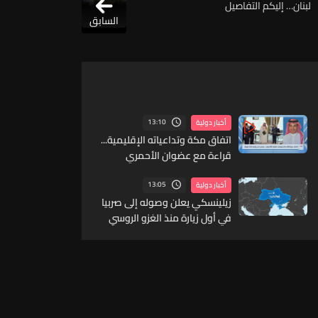
لبنان… إليكم التفاصيل
السابق
13:10
أخبار دولية
اتفاق مكة وتداعياته الإقليمية...
قراءة مع عضوان الأحمري
13:05
أخبار دولية
زيلينسكي يعلن وصوله إلى صربيا
في أول زيارة منذ الغزو الروسي
لبلاده