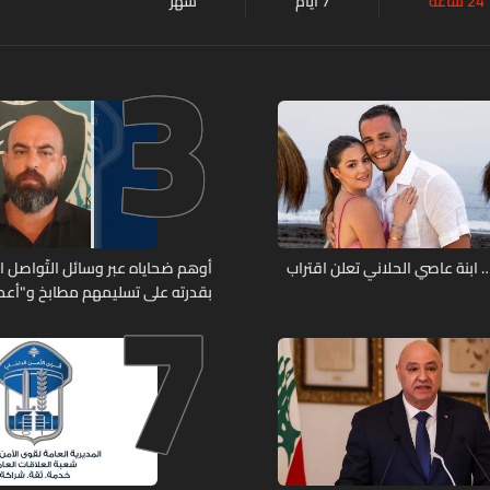
24 ساعة
7 أيام
شهر
3
7
ابنة عاصي الحلاني تعلن اقتراب
أوهم ضحاياه عبر وسائل التّواصل 
بقدرته على تسليمهم مطابخ و"أعمال
هل من وقع ضحيّة أعماله؟