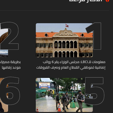
2
1
6
5
معلومات للـLBCI: مجلس الوزراء يقر 6 رواتب
بطريقة مميزة… 
إضافية لموظفي القطاع العام وصرف الفروقات
موعد زفافها
بأثر رجعي منذ آذار