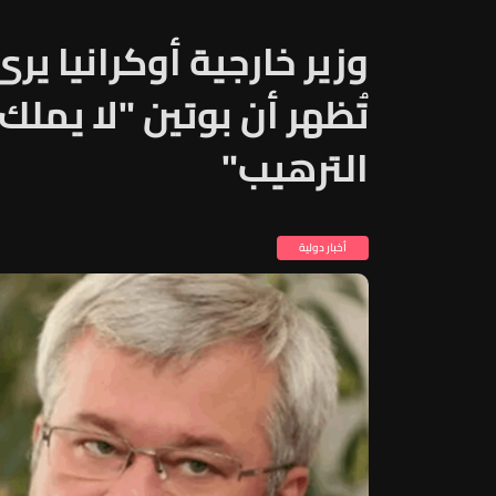
وزير خارجية أوكرانيا ير
تُظهر أن بوتين "لا يمل
الترهيب"
أخبار دولية