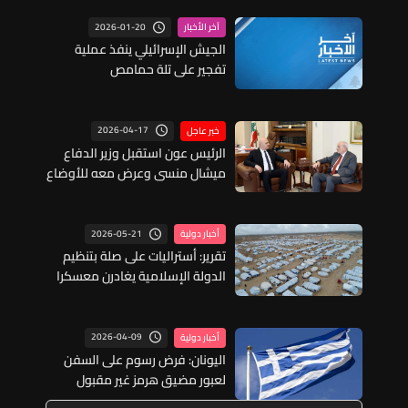
2026-01-20
آخر الأخبار
الجيش الإسرائيلي ينفذ عملية
تفجير على تلة حمامص
2026-04-17
خبر عاجل
الرئيس عون استقبل وزير الدفاع
ميشال منسى وعرض معه للأوضاع
الأمنية في البلاد لاسيما في
الجنوب في ضوء وقف إطلاق النار
2026-05-21
أخبار دولية
تقرير: أستراليات على صلة بتنظيم
الدولة الإسلامية يغادرن معسكرا
في سوريا
2026-04-09
أخبار دولية
اليونان: فرض رسوم على السفن
لعبور مضيق هرمز غير مقبول