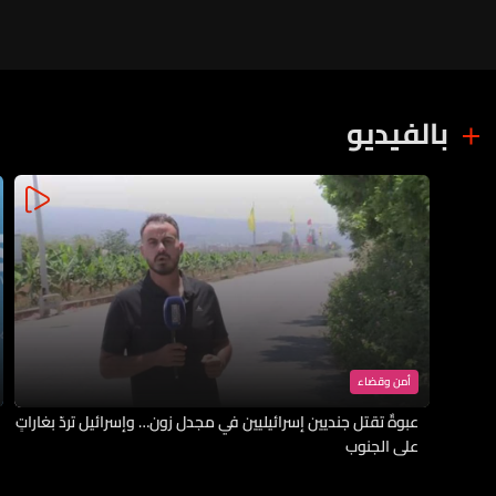
بالفيديو
أمن وقضاء
عبوةٌ تقتل جنديين إسرائيليين في مجدل زون… وإسرائيل تردّ بغاراتٍ
على الجنوب