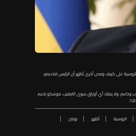
ت الروسية على كييف ومدن أخرى تُظهر أن الرئيس فلاديمير
رب وخاسر، ولا يملك أي أوراق سوى الترهيب. موسكو تخسر
لك".
الروسية
تُظهر
بوتين