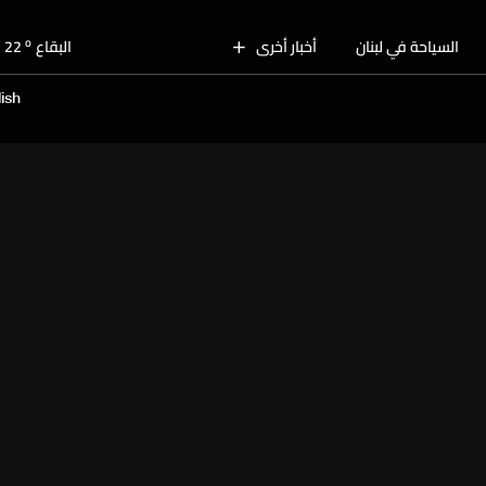
o
بيروت
28
o
السياحة في لبنان
أخبار أخرى
البقاع
22
o
الجنوب
25
ish
o
الشمال
26
o
جبل لبنان
22
o
كسروان
26
o
متن
26
o
بيروت
28