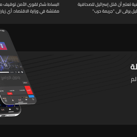
 تعتبر أن قتل إسرائيل للصحافية
البساط شكر لقوى الأمن توقيف م
خليل يرقى الى "جريمة حرب"
مفتشة في وزارة الاقتصاد: أي زيار
تقوم بها الوزارة تتم حصراً عبر المف
الرسميين
لم