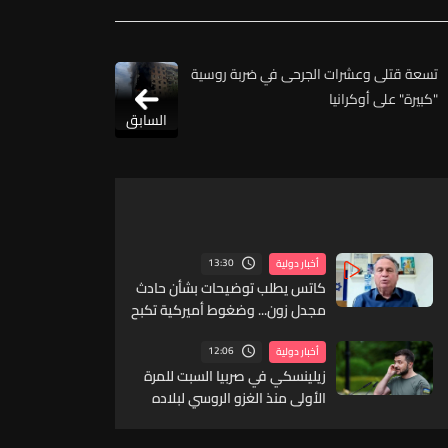
تسعة قتلى وعشرات الجرحى في ضربة روسية
"كبيرة" على أوكرانيا
السابق
13:30
أخبار دولية
كاتس يطلب توضيحات بشأن حادث
مجدل زون... وضغوط أميركية تكبح
التصعيد في لبنان
12:06
أخبار دولية
زيلينسكي في صربيا السبت للمرة
الأولى منذ الغزو الروسي لبلاده