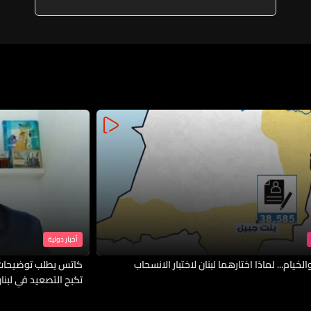
أخبار دولية
لخيام... لماذا اختارهما لبنان لاختبار الانسحاب
كاتس يطلب توضيحات 
تكبح التصعيد في لبنا