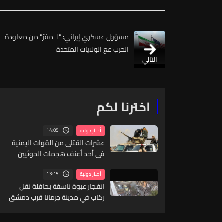
مسؤول عسكري إيراني: "لا مفرّ" من معاودة
الحرب مع الولايات المتحدة
التالي
اخترنا لكم
14:05
أخبار دولية
عشرات القتلى من القوات اليمنية
في أحد أعنف هجمات الحوثيين
منذ سنوات
13:15
أخبار دولية
انفجار عبوة ناسفة بحافلة نقل
ركاب في مدينة جرمانا قرب دمشق