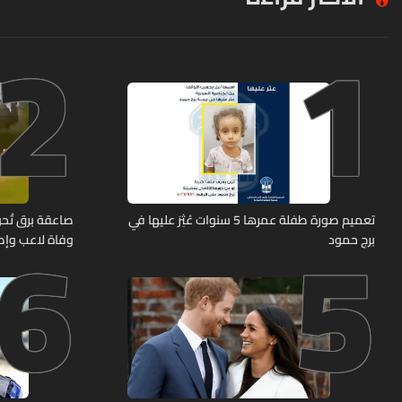
2
1
6
5
تعميم صورة طفلة عمرها 5 سنوات عُثِرَ عليها في
صاعقة برق تُحوّ
برج حمود
وفاة لاعب وإصابة 12 