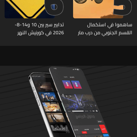
6
5
ساهموا في استكمال
تدابير سير بين 10 و14-8-
القسم الجنوبي من درب مار
2026 في كورنيش النهر
شربل... تعرّفوا إلى طرق التبرّع
وبحمدون بسبب أشغال صيانة
من لبنان وأميركا وكندا
طرقات
وأستراليا وأوروبا