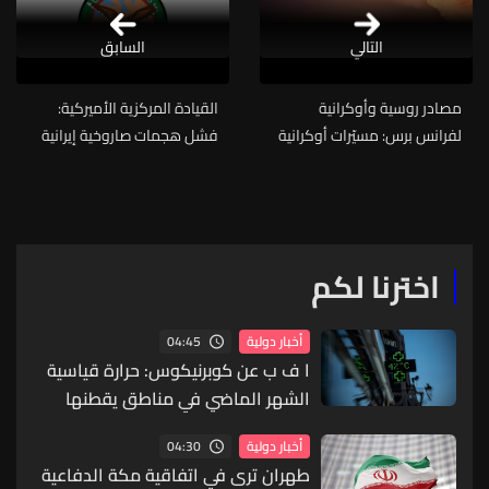
التالي
السابق
مصادر روسية وأوكرانية
القيادة المركزية الأميركية:
لفرانس برس: مسيّرات أوكرانية
فشل هجمات صاروخية إيرانية
شنت ضربات على سان بطرسبورغ
على الكويت والبحرين
حيث يُفتتح المنتدى الاقتصادي
اخترنا لكم
04:45
أخبار دولية
ا ف ب عن كوبرنيكوس: حرارة قياسية
الشهر الماضي في مناطق يقطنها
900 مليون شخص في العالم
04:30
أخبار دولية
طهران ترى في اتفاقية مكة الدفاعية