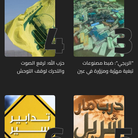
4
3
"الريجي": ضبط مصنوعات
حزب الله: لرفع الصوت
تبغية مهرّبة ومزوّرة في عين
والتحرك لوقف التوحش
بورضاي وبدنايل والفرزل
الإسرائيلي على البيئة بعد
الإنسان والعمران