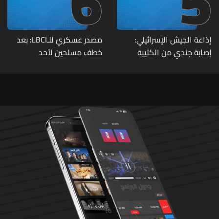
6
5
إذاعة الجيش الإسرائيلي:
مصدر عسكريّ للـLBCI: بعد
إصابة جندي من الكتيبة
خطف مسلحين لأحد
الهندسية 607 بنيران قواتنا
العسكريين على طريق يونين -
في بلدة الطيري جنوبي لبنان
شعث (بعلبك) على أثر خلاف
شخصيّ باشر الجيش
بملاحقتهم ونفّذ عمليات
دهم لتوقيفهم فأُفرج عن
العسكريّ المخطوف
والوحدات المختصة تعمل
على توقيف الخاطفين