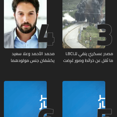
4
3
مصدر عسكريّ ينفي للـLBCI
محمد الأحمد وعلا سعيد
ما نُقل عن خرائط وصور عُرِضت
يكشفان جنس مولودهما
أمام الوفد اللبنانيّ تُبيّن
الأول (صورة)
مواقع مراكز قيادية ومنشآت
تحت الأرض