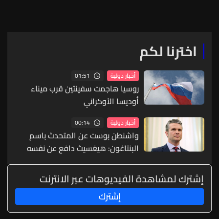
اخترنا لكم
01:51
أخبار دولية
روسيا هاجمت سفينتين قرب ميناء
أوديسا الأوكراني
00:14
أخبار دولية
واشنطن بوست عن المتحدث باسم
البنتاغون: هيغسيث دافع عن نفسه
أمام ترامب
إشترك لمشاهدة الفيديوهات عبر الانترنت
إشترك