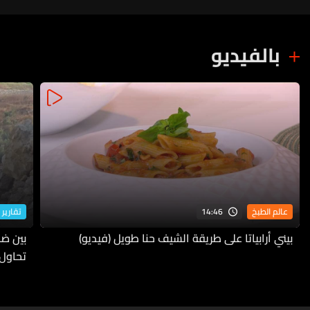
بالفيديو
14:46
عالم الطبخ
تقارير 
بيني أرابياتا على طريقة الشيف حنا طويل (فيديو)
بين ضف
تحاول