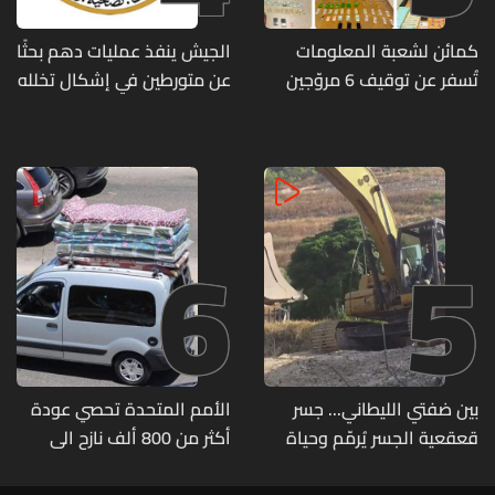
كمائن لشعبة المعلومات
الجيش ينفذ عمليات دهم بحثًا
تُسفر عن توقيف 6 مروّجين
عن متورطين في إشكال تخلله
وضبط كميات من المخدّرات
إطلاق نار ويضبط أسلحة
وذخائر حربية ويتلف 16 خيمة
مزروعة بالماريجوانا
6
5
بين ضفتي الليطاني... جسر
الأمم المتحدة تحصي عودة
قعقعية الجسر يُرمّم وحياة
أكثر من 800 ألف نازح الى
تحاول النهوض من جديد
مناطقهم في لبنان