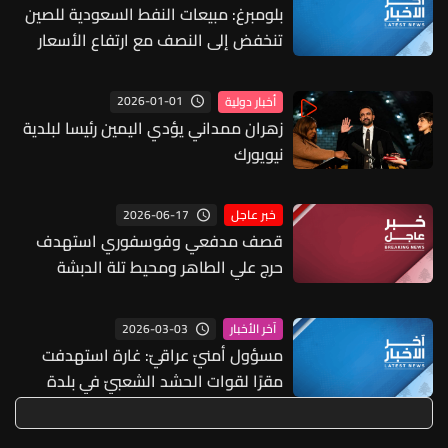
بلومبرغ: مبيعات النفط السعودية للصين
تنخفض إلى النصف مع ارتفاع الأسعار
بسبب أزمة مضيق هرمز
2026-01-01
أخبار دولية
زهران ممداني يؤدي اليمين رئيسا لبلدية
نيويورك
2026-06-17
خبر عاجل
قصف مدفعي وفوسفوري استهدف
حرج علي الطاهر ومحيط تلة الدبشة
2026-03-03
آخر الأخبار
مسؤول أمنيّ عراقيّ: غارة استهدفت
مقرًا لقوات الحشد الشعبيّ في بلدة
جنوبي بغداد من دون تسجيل أيّ إصابات