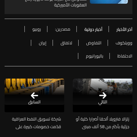
العقوبات الأميركية
مصدرين:
روبيو
آخر الأخبار
أخبار دولية
وويتكوف
التفاوض
لاتفاق
إيران
الاحتفاظ
باليورانيوم
التالي
السابق
زلزالا فنزويلا ألحقا أضرارا كلية أو
شركة تسويق النفط العراقية
جزئية بأكثر من 58 ألف مبنى
قدّمت خصومات كبيرة على
أسعار البيع الرسمية للمشترين