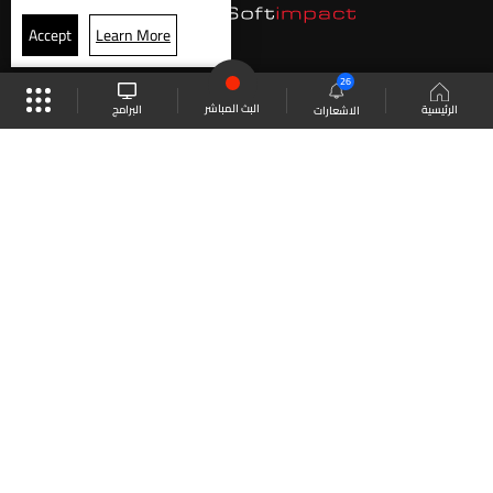
Accept
Learn More
26
البث المباشر
البرامج
الرئيسية
الاشعارات
موقع البرامج
الجدول
البث المباشر
العودة للأعلى
انضم الى ملايين المتابعين
LBCI Lebanon