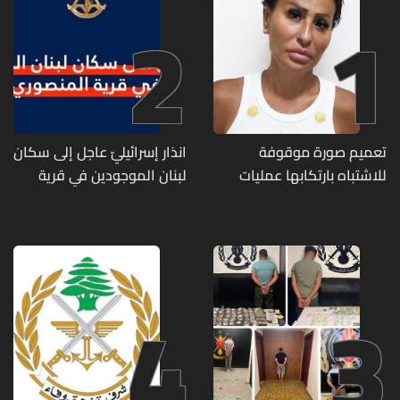
2
1
تعميم صورة موقوفة
انذار إسرائيليّ عاجل إلى سكان
للاشتباه بارتكابها عمليات
لبنان الموجودين في قرية
احتيال وانتحال صفة... هل
المنصوري
وقعتم ضحية أعمالها؟
4
3