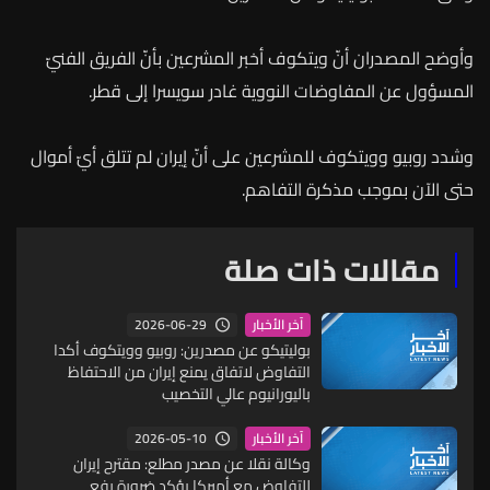
وأوضح المصدران أنّ ويتكوف أخبر المشرعين بأنّ الفريق الفنيّ
المسؤول عن المفاوضات النووية غادر سويسرا إلى قطر.
وشدد
روبيو
وويتكوف
للمشرعين
على
أنّ
إيران
لم
تتلق
أيّ
أموال
حتى
الآن
بموجب
مذكرة
التفاهم
.
مقالات ذات صلة
2026-06-29
آخر الأخبار
بوليتيكو عن مصدرين: روبيو وويتكوف أكدا
التفاوض لاتفاق يمنع إيران من الاحتفاظ
باليورانيوم عالي التخصيب
2026-05-10
آخر الأخبار
وكالة نقلا عن مصدر مطلع: مقترح إيران
للتفاوض مع أميركا يؤكد ضرورة رفع