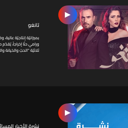
تانغو
بميزانيّة إنتاجيّة عالية،
ورامي حنّا إخراجاً، يُق
ثلاثيّة "الحبّ والخيانة وال
نشرة الأخبار المسائ