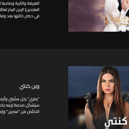
العريقة والثرية وصاحبة
العابدين) الإبن البكر لع
في حضن خالتها بعد وفاة 
وين كنتي
"رمزي" رجل ستّيني وأرمل 
سيُشكّل صدمة لإبنه جاد و
التخلّص من "نسرين" وإبع