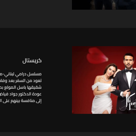
كريستال
مسلسل درامي لبناني-مشت
تعود من السفر بعد وفاة 
شقيقها باسل المولع بحب
عودة الدكتور جواد فياض
إلى منافسة بينهم على ا