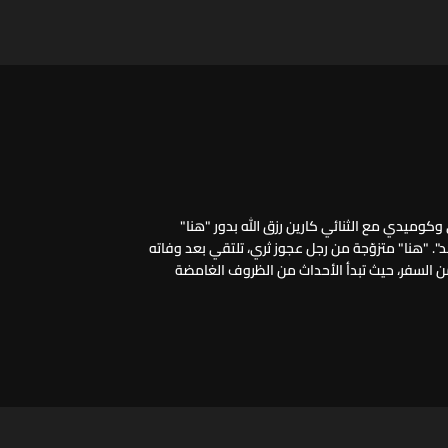
كوميدي مع الثنائي كارين رزق الله بدور "هنا"
د". "هنا" متزوّجة من رجل عجوز ثري، تلتقي بعد وفاته
من السفر، حيث تبدأ الأحداث من الظروف الغامضة