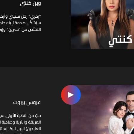
وين كنتي
"رمزي" رجل ستّيني وأرمل 
سيُشكّل صدمة لإبنه جاد و
التخلّص من "نسرين" وإبع
عروس بيروت
حبّ من النظرة الأولى سيو
العريقة والثرية وصاحبة
العابدين) الإبن البكر لع