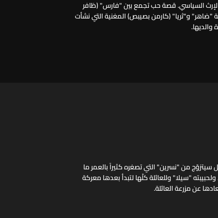
 الإرث السياسي. قصة حب تجمع بين "فارس" (ظافر
ائلة "ضاهر" و"ثريا" (كارمن بصيبص) المغنية التي نشأت
والديها.
سيتزوّج من "نسرين" التي تصغره كثيراً بالعمر ما
لحبيبته "سيلا" وللعائلة كلّها لتبدأ بعدها معركة
ادها عن مزرعة العائلة.