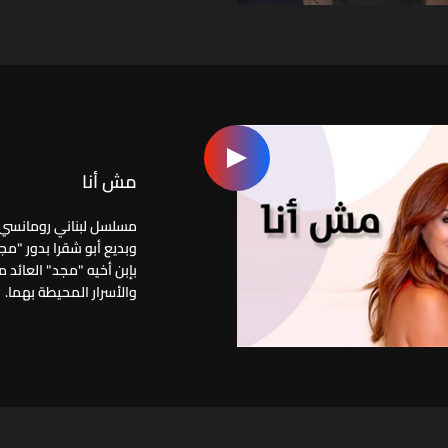
مش أنا
مسلسل لبناني رومانسي و
وبديع أبو شقرا بدور "مج
بإبن أخيه "مجد" العائد 
والأسرار المحيطة بهما.