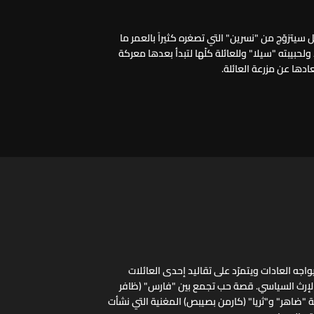
سيتزوّج من "نسرين" التي تصغره كثيراً بالعمر ما
لحبيبته "سيلا" وللعائلة كلّها لتبدأ بعدها معركة
ادها عن مزرعة العائلة.
اجه العادات ويتمرّد على تقاليد إحدى العائلات
 الإرث السياسي. قصة حب تجمع بين "فارس" (ظافر
ائلة "ضاهر" و"ثريا" (كارمن بصيبص) المغنية التي نشأت