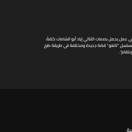
 وفي عمل يحمل بصمات الثنائي إياد أبو الشامات كتابةً،
دّم مسلسل "تانغو" قصّة جديدة ومختلفة في طريقة طرحِ
إنتقام".
ية