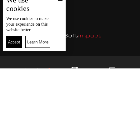
We use
cookies
We use
cookies
to make
your experience on this
website better.
Accept
Learn More
24
البث المباشر
البرامج
الرئيسية
موقع البرامج
الجدول
البث المباشر
العودة للأعلى
انضم الى ملايين المتابعين
LBCI Lebanon