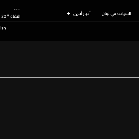
o
بيروت
28
o
السياحة في لبنان
أخبار أخرى
البقاع
20
o
الجنوب
25
ish
o
الشمال
26
o
جبل لبنان
21
o
كسروان
26
o
متن
26
o
بيروت
28