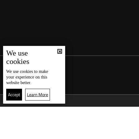
We use
cookies
We use
cookies
to make
your experience on this
website better.
Accept
Learn More
العودة للأعلى