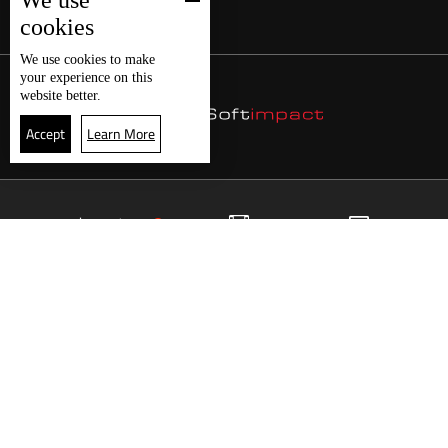
We use
cookies
We use
cookies
to make
your experience on this
website better.
Accept
Learn More
10
البث المباشر
البرامج
الرئيسية
موقع البرامج
الجدول
البث المباشر
العودة للأعلى
انضم الى ملايين المتابعين
LBCI Lebanon