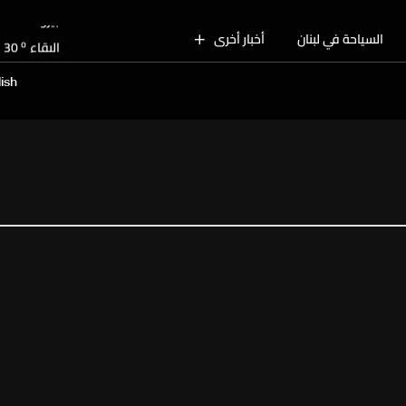
o
بيروت
30
o
السياحة في لبنان
أخبار أخرى
البقاع
30
o
الجنوب
29
ish
o
الشمال
31
o
جبل لبنان
30
o
كسروان
30
o
متن
30
o
بيروت
30