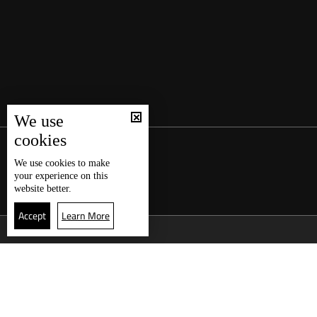
We use
cookies
We use
cookies
to make
your experience on this
website better.
Accept
Learn More
العودة للأعلى