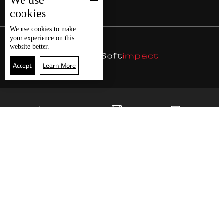
We use
cookies
We use
cookies
to make
your experience on this
website better.
Accept
Learn More
3
البث المباشر
البرامج
الرئيسية
موقع البرامج
الجدول
البث المباشر
العودة للأعلى
انضم الى ملايين المتابعين
LBCI Lebanon