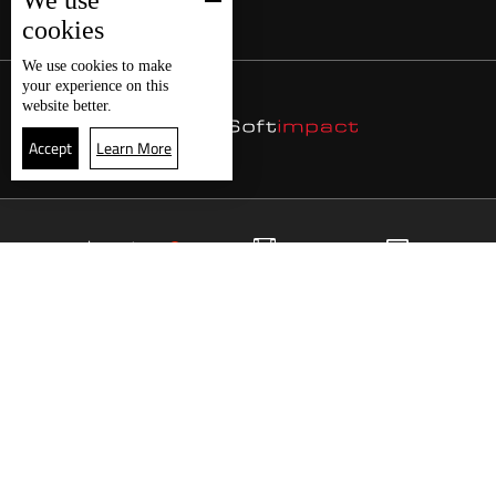
We use
cookies
We use
cookies
to make
your experience on this
website better.
Accept
Learn More
25
البث المباشر
البرامج
الرئيسية
موقع البرامج
الجدول
البث المباشر
العودة للأعلى
انضم الى ملايين المتابعين
LBCI Lebanon