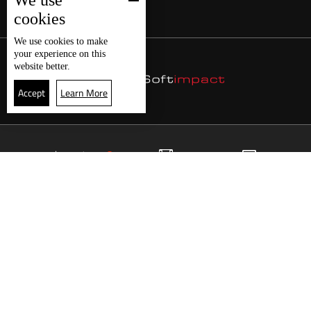
We use
cookies
We use
cookies
to make
your experience on this
website better.
Accept
Learn More
10
البث المباشر
البرامج
الرئيسية
موقع البرامج
الجدول
البث المباشر
العودة للأعلى
انضم الى ملايين المتابعين
LBCI Lebanon