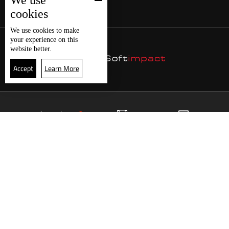
We use
cookies
We use
cookies
to make
your experience on this
website better.
Accept
Learn More
12
البث المباشر
البرامج
الرئيسية
موقع البرامج
الجدول
البث المباشر
العودة للأعلى
انضم الى ملايين المتابعين
LBCI Lebanon