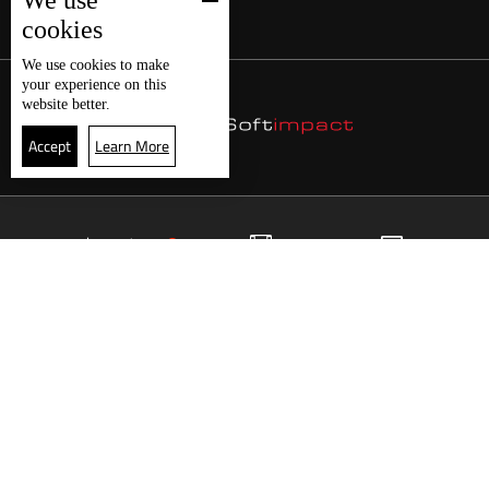
We use
cookies
We use
cookies
to make
your experience on this
website better.
Accept
Learn More
4
البث المباشر
البرامج
الرئيسية
موقع البرامج
الجدول
البث المباشر
العودة للأعلى
انضم الى ملايين المتابعين
LBCI Lebanon