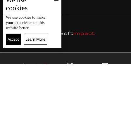
We use
cookies
We use
cookies
to make
your experience on this
website better.
Accept
Learn More
17
البث المباشر
البرامج
الرئيسية
موقع البرامج
الجدول
البث المباشر
العودة للأعلى
انضم الى ملايين المتابعين
LBCI Lebanon