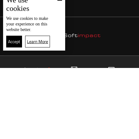
We use
cookies
We use
cookies
to make
your experience on this
website better.
Accept
Learn More
22
البث المباشر
البرامج
الرئيسية
موقع البرامج
الجدول
البث المباشر
العودة للأعلى
انضم الى ملايين المتابعين
LBCI Lebanon