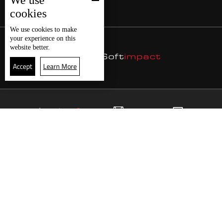
We use
cookies
We use
cookies
to make
your experience on this
website better.
Accept
Learn More
9
البث المباشر
البرامج
الرئيسية
موقع البرامج
الجدول
البث المباشر
العودة للأعلى
انضم الى ملايين المتابعين
LBCI Lebanon