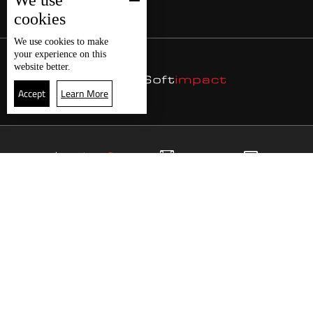
We use
cookies
We use
cookies
to make
your experience on this
website better.
Accept
Learn More
24
البث المباشر
البرامج
الرئيسية
موقع البرامج
الجدول
البث المباشر
العودة للأعلى
انضم الى ملايين المتابعين
LBCI Lebanon