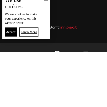
We use
cookies
We use
cookies
to make
your experience on this
website better.
Accept
Learn More
4
البث المباشر
البرامج
الرئيسية
موقع البرامج
الجدول
البث المباشر
العودة للأعلى
انضم الى ملايين المتابعين
LBCI Lebanon