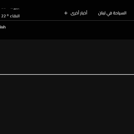
o
بيروت
28
o
السياحة في لبنان
أخبار أخرى
البقاع
22
o
الجنوب
25
ish
o
الشمال
26
o
جبل لبنان
22
o
كسروان
26
o
متن
26
o
بيروت
28