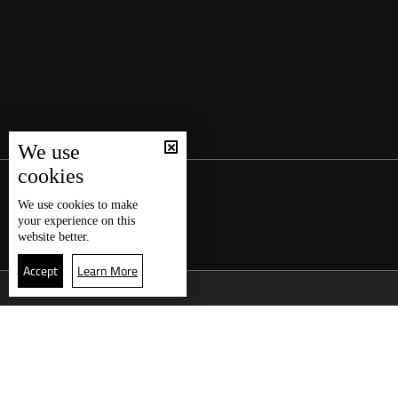
We use
cookies
We use
cookies
to make
your experience on this
website better.
Accept
Learn More
العودة للأعلى