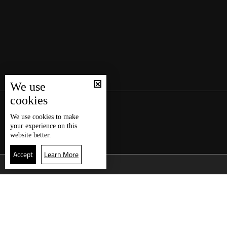
We use
cookies
We use
cookies
to make
your experience on this
website better.
Accept
Learn More
العودة للأعلى