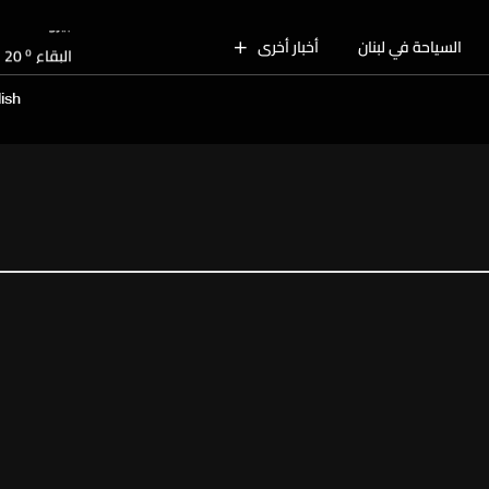
o
بيروت
28
o
السياحة في لبنان
أخبار أخرى
البقاع
20
o
الجنوب
25
ish
o
الشمال
25
o
جبل لبنان
21
o
كسروان
25
o
متن
25
o
بيروت
28