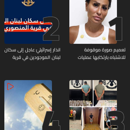
2
1
تعميم صورة موقوفة
انذار إسرائيليّ عاجل إلى سكان
للاشتباه بارتكابها عمليات
لبنان الموجودين في قرية
احتيال وانتحال صفة... هل
المنصوري
وقعتم ضحية أعمالها؟
4
3