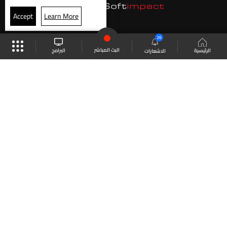
Accept
Learn More
26
البث المباشر
البرامج
الرئيسية
الاشعارات
موقع البرامج
الجدول
البث المباشر
العودة للأعلى
انضم الى ملايين المتابعين
LBCI Lebanon