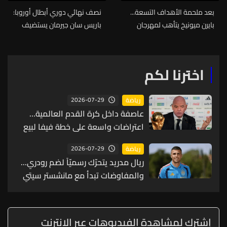
بعد ملحمة الأهداف التسعة...
نصف نهائي دوري أبطال أوروبا:
بايرن ميونيخ يتأهب لمهرجان
باريس سان جيرمان يستضيف
تهديفي جديد أمام باريس سان
بايرن ميونيخ غدًا الثلاثاء في
جيرمان
قمة نارية مرتقبة
اخترنا لكم
2026-07-29
رياضة
عاصفة داخل كرة القدم العالمية…
اعتراضات واسعة على خطة فيفا لبيع
حصة من كأس العالم لمستثمرين
2026-07-29
رياضة
ريال مدريد يتحرّك رسميّاً لضم رودري...
والمفاوضات تبدأ مع مانشستر سيتي
إشترك لمشاهدة الفيديوهات عبر الانترنت