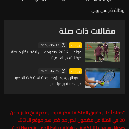
وكالة فرانس برس
مقالات ذات صلة
2026-06-17
رياضة
مونديال 2026: صعود عربي لافت يغيّر خريطة
كرة القدم العالمية
2026-06-26
رياضة
السرطان يعود ليُبعد نجمة لعبة كرة المضرب
عن بطولة ويمبلدون
*
حفاظاً على حقوق الملكية الفكرية يرجى عدم نسخ ما يزيد عن
20 في المئة من مضمون الخبر مع ذكر اسم موقع الـ
LBCI
Lebanon News
الالكتروني وارفاقه برابط الخبر Hyperlink تحت