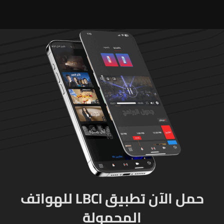
وذخائر حربية ويتلف 16 خيمة
مزروعة بالماريجوانا
حمل الآن تطبيق LBCI للهواتف
المحمولة