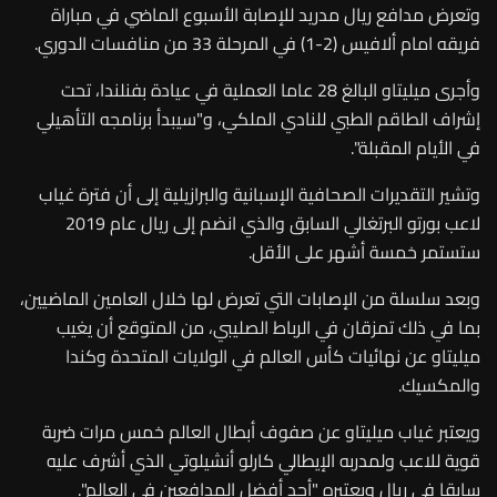
وتعرض مدافع ريال مدريد للإصابة الأسبوع الماضي في مباراة
فريقه امام ألافيس (2-1) في المرحلة 33 من منافسات الدوري
.
وأجرى ميليتاو البالغ 28 عاما العملية في عيادة بفنلندا، تحت
إشراف الطاقم الطبي للنادي الملكي، و"سيبدأ برنامجه التأهيلي
في الأيام المقبلة
".
وتشير التقديرات الصحافية الإسبانية والبرازيلية إلى أن فترة غياب
لاعب بورتو البرتغالي السابق والذي انضم إلى ريال عام 2019
ستستمر خمسة أشهر على الأقل
.
وبعد سلسلة من الإصابات التي تعرض لها خلال العامين الماضيين،
بما في ذلك تمزقان في الرباط الصليبي، من المتوقع أن يغيب
ميليتاو عن نهائيات كأس العالم في الولايات المتحدة وكندا
والمكسيك.
ويعتبر غياب ميليتاو عن صفوف أبطال العالم خمس مرات ضربة
قوية للاعب ولمدربه الإيطالي كارلو أنشيلوتي الذي أشرف عليه
سابقا في ريال ويعتبره "أحد أفضل المدافعين في العالم
".