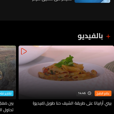
بالفيديو
14:46
عالم الطبخ
تقارير نشرة
بيني أرابياتا على طريقة الشيف حنا طويل (فيديو)
بين ضفتي
تحاول ا