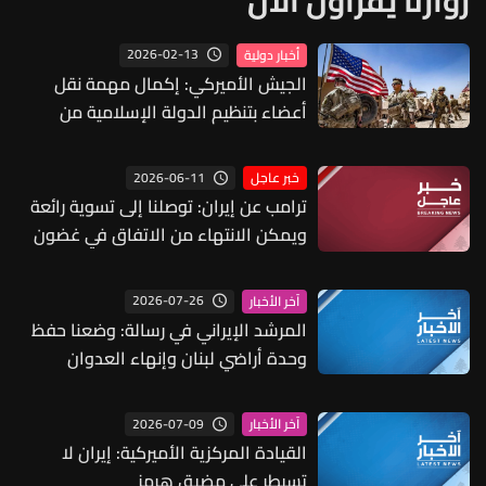
زوارنا يقرأون الآن
2026-02-13
أخبار دولية
الجيش الأميركي: إكمال مهمة نقل
أعضاء بتنظيم الدولة الإسلامية من
سوريا للعراق
2026-06-11
خبر عاجل
ترامب عن إيران: توصلنا إلى تسوية رائعة
ويمكن الانتهاء من الاتفاق في غضون
الأيام القليلة والتوقيع سيحدث قريبًا
2026-07-26
آخر الأخبار
المرشد الإيراني في رسالة: وضعنا حفظ
وحدة أراضي لبنان وإنهاء العدوان
الصهيوني شرطا أول لمذكرة التفاهم
مع أميركا
2026-07-09
آخر الأخبار
القيادة المركزية الأميركية: إيران لا
تسيطر على مضيق هرمز