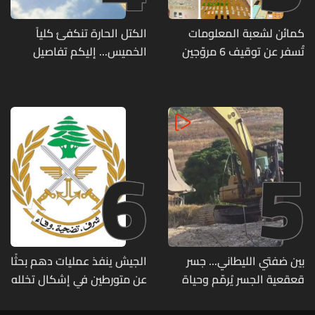
كمائن لشعبة المعلومات
الكتل الحارة تنكفئ كلياً
تُسفر عن توقيف 6 مروّجين
الخميس... إليكم تفاصيل
وضبط كميات من المخدّرات
الطقس
6
5
بين ضفتي الليطاني... جسر
الجيش ينفذ عمليات دهم بحثًا
قعقعية الجسر يُرمّم وحياة
عن متورطين في إشكال تخلله
تحاول النهوض من جديد
إطلاق نار ويضبط أسلحة