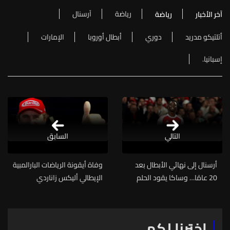
رياضة
آرسنال
آخر الأخبار
رياضة
أتلتيكو مدريد
دوري
أبطال أوروبا
الإمارات
إسبانيا.
التالي
السابق
أرسنال إلى نهائي الأبطال بعد
وفاة أيقونة الرياضات البارالمبية
20 عامًا… وساكا يقود الحلم
الإيطالي أليكس زاناردي
بهدف قاتل
اخترنا لكم