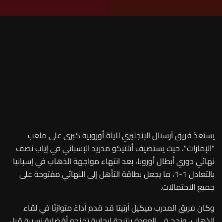
يستعدّ فريق آرسنال الإنجليزي لليلة أوروبية كبرى على ملعب
"الإمارات"، حيث يستضيف أتلتيكو مدريد الإسباني في إياب نصف
نهائي دوري أبطال أوروبا، بعد انتهاء مواجهة الذهاب في إسبانيا
بالتعادل 1-1، ما يجعل بطاقة التأهل إلى النهائي مفتوحة على
جميع الاحتمالات.
وكان فريق المدرب ميكيل أرتيتا قد قدم أداءً متوازنًا في لقاء
الذهاب، ونجح في العودة بنتيجة إيجابية تمنحه أفضلية نسبية قبل