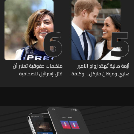
6
5
أزمة مالية تُهدّد زواج الأمير
منظمات حقوقية تعتبر أن
هاري وميغان ماركل... وكلفة
قتل إسرائيل للصحافية
الطلاق تحول دونه
اللبنانية آمال خليل يرقى الى
"جريمة حرب"