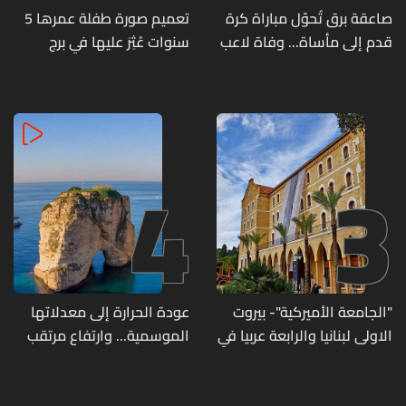
صاعقة برق تُحوّل مباراة كرة
تعميم صورة طفلة عمرها 5
قدم إلى مأساة... وفاة لاعب
سنوات عُثِرَ عليها في برج
وإصابة 12 آخرين
حمود
4
3
"الجامعة الأميركية"- بيروت
عودة الحرارة إلى معدلاتها
الاولى لبنانيا والرابعة عربيا في
الموسمية... وارتفاع مرتقب
تصنيف UNIRANKS للعام
مطلع الأسبوع المقبل
2027