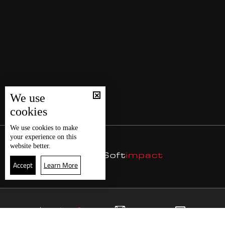
We use
cookies
We use
cookies
to make
your experience on this
website better.
Accept
Learn More
24
البث المباشر
البرامج
الرئيسية
موقع البرامج
الجدول
البث المباشر