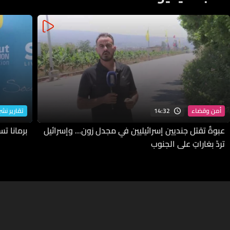
14:32
أمن وقضاء
تقارير نشرة
عبوةٌ تقتل جنديين إسرائيليين في مجدل زون… وإسرائيل
برمانا ت
تردّ بغاراتٍ على الجنوب