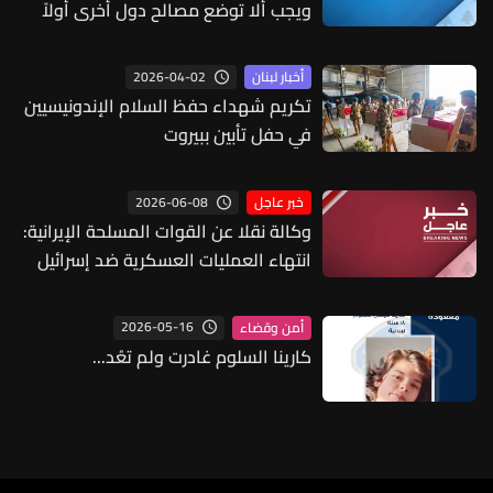
ويجب ألا توضع مصالح دول أخرى أولاً
ولا يُسمح لأي دولة بتقسيم الطوائف
اللبنانية أو التحكم بها كما يحصل غالبًا
2026-04-02
أخبار لبنان
والوضع لم يتغير منذ أن كنت سفير
تكريم شهداء حفظ السلام الإندونيسيين
بريطانيا في لبنان وقد ذكرت ذلك في
في حفل تأبين ببيروت
إحدى رسائلي المفتوحة إلى اللبنان
2026-06-08
خبر عاجل
وكالة نقلا عن القوات المسلحة الإيرانية:
انتهاء العمليات العسكرية ضد إسرائيل
وننذر بهجمات أشد إذا استأنفت إسرائيل
هجماتها على لبنان
2026-05-16
أمن وقضاء
كارينا السلوم غادرت ولم تعُد...