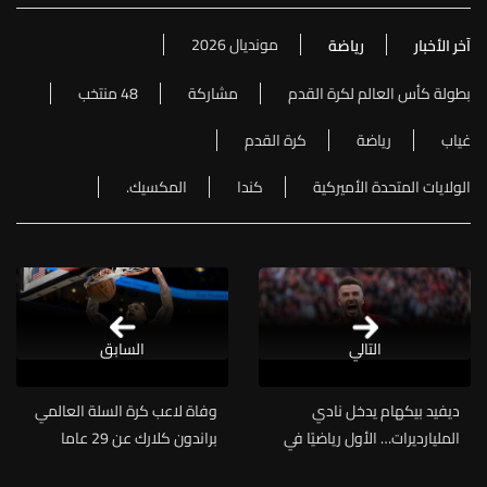
مونديال 2026
آخر الأخبار
رياضة
بطولة كأس العالم لكرة القدم
مشاركة
48 منتخب
غياب
رياضة
كرة القدم
الولايات المتحدة الأميركية
كندا
المكسيك.
التالي
السابق
ديفيد بيكهام يدخل نادي
وفاة لاعب كرة السلة العالمي
المليارديرات… الأول رياضيًا في
براندون كلارك عن 29 عاما
بريطانيا