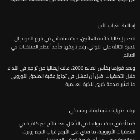
إيطاليا: الغياب الأبرز
تتصدر إيطاليا قائمة الغائبين، حيث ستفشل في بلوغ المونديال
للمرة الثالثة على التوالي، رغم تاريخها كأحد أعظم المنتخبات في
العالم.
وبعد فوزها بكأس العالم 2006، عانت إيطاليا من تراجع في الأداء
خلال التصفيات، قبل أن تفشل في تجاوز عقبة الملحق الأوروبي،
ما اعتُبر صدمة كبرى للكرة العالمية.
بولندا: نهاية حقبة ليفاندوفسكي
كما أخفق منخب بولندا في التأهل، بعد نتائج غير كافية في
التصفيات الأوروبية، ما يعني على الأرجح غياب النجم روبرت
ليفاندوفسكي عن آخر فرصة له في المونديال.