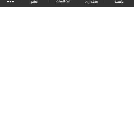
البث المباشر
البرامج
الرئيسية
الاشعارات
موقع البرامج
الجدول
البث المباشر
العودة للأعلى
انضم الى ملايين المتابعين
LBCI Lebanon
LBCI News