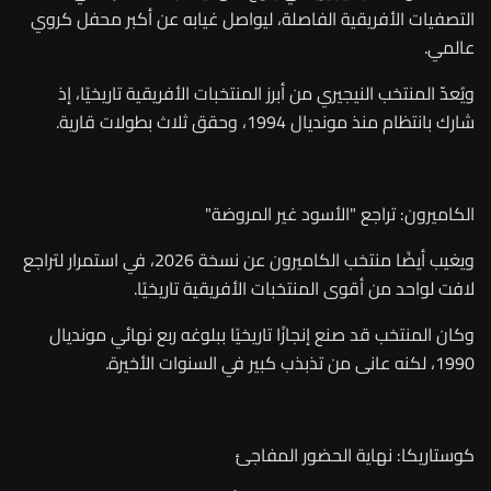
التصفيات الأفريقية الفاصلة، ليواصل غيابه عن أكبر محفل كروي
عالمي.
ويُعدّ المنتخب النيجيري من أبرز المنتخبات الأفريقية تاريخيًا، إذ
شارك بانتظام منذ مونديال 1994، وحقق ثلاث بطولات قارية.
الكاميرون: تراجع "الأسود غير المروضة"
ويغيب أيضًا منتخب الكاميرون عن نسخة 2026، في استمرار لتراجع
لافت لواحد من أقوى المنتخبات الأفريقية تاريخيًا.
وكان المنتخب قد صنع إنجازًا تاريخيًا ببلوغه ربع نهائي مونديال
1990، لكنه عانى من تذبذب كبير في السنوات الأخيرة.
كوستاريكا: نهاية الحضور المفاجئ