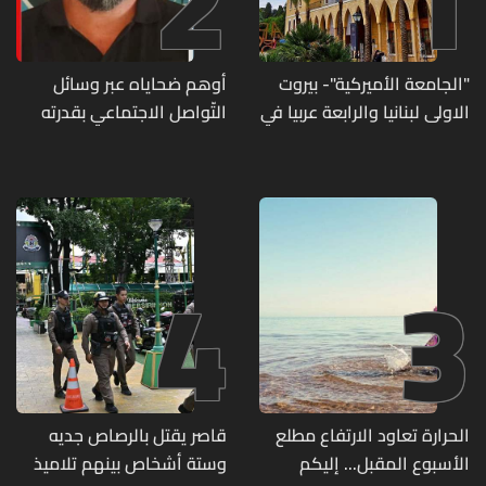
2
1
"الجامعة الأميركية"- بيروت
أوهم ضحاياه عبر وسائل
الاولى لبنانيا والرابعة عربيا في
التّواصل الاجتماعي بقدرته
تصنيف UNIRANKS للعام
على تسليمهم مطابخ
2027
و"أعمال نجارة"... هل من
وقع ضحيّة أعماله؟
4
3
الحرارة تعاود الارتفاع مطلع
قاصر يقتل بالرصاص جديه
الأسبوع المقبل... إليكم
وستة أشخاص بينهم تلاميذ