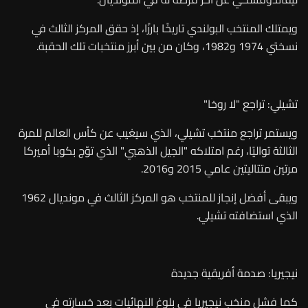
ويمتلك المنتخب البولندي تاريخًا بارزًا، إذ حقق المركز الثالث في
نسختي 1974 و1982، وكان من بين أبرز منتخبات تلك الحقبة.
تشيلي: تراجع "لا روخا"
ويستمر تراجع منتخب تشيلي، الذي سيغيب عن كأس العالم للمرة
الثالثة تواليًا، رغم امتلاكه "الجيل الذهبي" الذي توّج بكوبا أميركا
مرتين متتاليتين عامي 2015 و2016.
ويبقى أفضل إنجاز للمنتخب هو المركز الثالث في مونديال 1962
الذي استضافته تشيلي.
نيجيريا: صدمة أفريقية جديدة
كما فشل منخب نيجيريا في بلوغ النهائيات بعد خسارته في