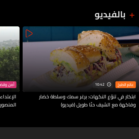
بالفيديو
10:42
عالم الطبخ
أمن وقضا
ابتكار في تنوّع النكهات: برغر سمك وسلطة خضار
الإعتداء
وفاكهة مع الشيف حنّا طويل (فيديو)
المنصور