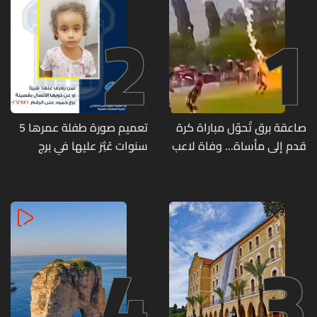
2
1
صاعقة برق تُحوّل مباراة كرة
تعميم صورة طفلة عمرها 5
قدم إلى مأساة... وفاة لاعب
سنوات عُثِرَ عليها في برج
وإصابة 12 آخرين
حمود
4
3