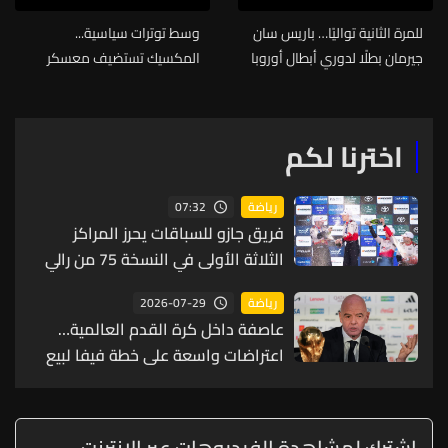
للمرة الثانية تواليًا… باريس سان
وسط توترات سياسية...
جيرمان بطلًا لدوري أبطال أوروبا
المكسيك تستضيف معسكر
بعد الفوز على أرسنال بركلات
منتخب إيران في كأس العالم
الترجيح
اخترنا لكم
07:32
رياضة
فريق جازو للسباقات يحرز المراكز
الثلاثة الأولى في النسخة 75 من رالي
فنلندا
2026-07-29
رياضة
عاصفة داخل كرة القدم العالمية…
اعتراضات واسعة على خطة فيفا لبيع
حصة من كأس العالم لمستثمرين
إشترك لمشاهدة الفيديوهات عبر الانترنت