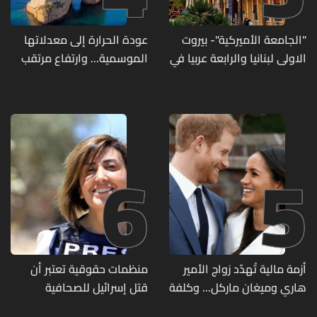
"الجامعة الأميركية"- بيروت
عودة الحرارة إلى معدلاتها
الاولى لبنانيا والرابعة عربيا في
الموسمية... وارتفاع مرتقب
تصنيف UNIRANKS للعام
مطلع الأسبوع المقبل
2027
6
5
أزمة مالية تُهدّد زواج الأمير
منظمات حقوقية تعتبر أن
هاري وميغان ماركل... وكلفة
قتل إسرائيل للصحافية
الطلاق تحول دونه
اللبنانية آمال خليل يرقى الى