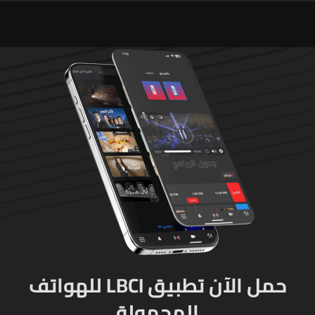
"جريمة حرب"
حمل الآن تطبيق LBCI للهواتف
المحمولة