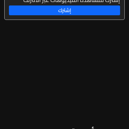
إشترك