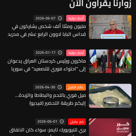
زوارنا يقرأون الآن
2026-06-07
أخبار دولية
مليون ومئتا ألف شخص يشاركون في
قداس البابا لاوون الرابع عشر في مدريد
2026-01-17
أخبار دولية
ماكرون ورئيس كردستان العراق يدعوان
إلى "احتواء فوري للتصعيد" في سوريا
2026-04-30
عالم الطبخ
ميل فوي باللحم والبطاطا والزبدة...
إليكم طريقة التحضير (فيديو)
2026-06-01
خبر عاجل
بري للنيويورك تايمز: سواء كان الاتفاق