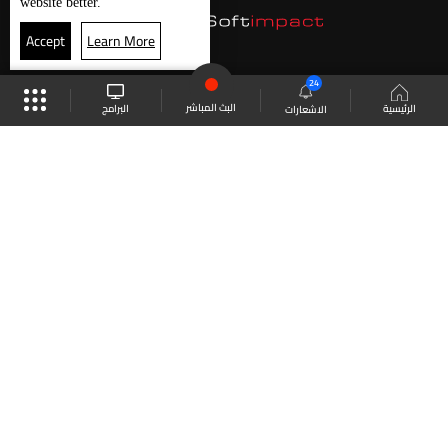
website better.
Accept
Learn More
24
البث المباشر
البرامج
الرئيسية
الاشعارات
موقع البرامج
الجدول
البث المباشر
العودة للأعلى
انضم الى ملايين المتابعين
LBCI Lebanon