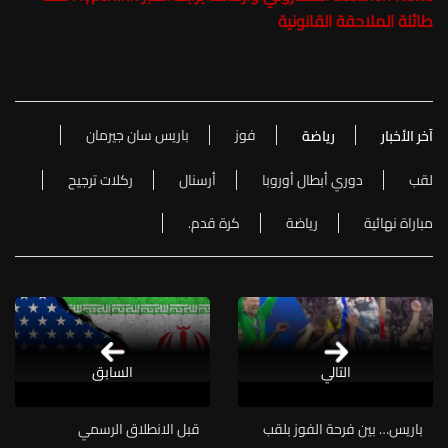
طائلة الملاحقة القانونية
فوز
باريس سان جيرمان
آخر الأخبار
رياضة
لقب
دوري أبطال أوروبا
أرسنال
ركلات ترجيح
مباراة نهائية
رياضة
كرة قدم.
التالي
السابق
باريس… بين فرحة الفوز بلقب
قبل الانطلاق الرسمي