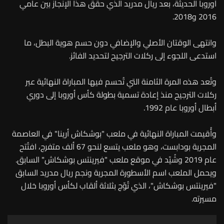
أوروبا الحديثة، بعد ريال مدريد الذي حقق هذا الإنجاز بين عامي
2016 و2018.
وانتهى الوقتان الأصلي والإضافي دون حسم هوية البطل، ما
استدعى اللجوء إلى ركلات الترجيح لتحديد الفائز.
وتُعد هذه المرة الثامنة التي تُحسم فيها المباراة النهائية عبر
ركلات الترجيح منذ إعادة تسمية بطولة كأس أوروبا إلى دوري
أبطال أوروبا عام 1992.
وأُقيمت المباراة النهائية في ملعب "بوشكاش أرينا" في العاصمة
المجرية بودابست، وهو ملعب يتسع لنحو 67 ألف متفرج، افتُتح
عام 2019 وشُيّد في موقع ملعب "فيرينتس بوشكاش" السابق.
ويحمل الملعب اسم الأسطورة المجرية ونجم ريال مدريد السابق
"فيرينتس بوشكاش"، الذي تُوّج بثلاثة ألقاب لكأس أوروبا خلال
مسيرته.