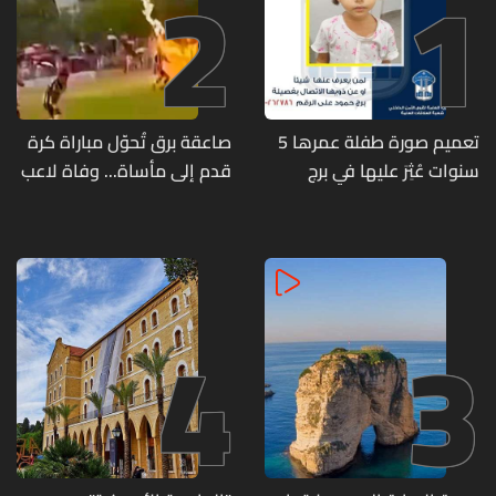
2
1
تعميم صورة طفلة عمرها 5
صاعقة برق تُحوّل مباراة كرة
سنوات عُثِرَ عليها في برج
قدم إلى مأساة... وفاة لاعب
حمود
وإصابة 12 آخرين
4
3