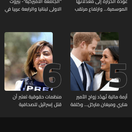
عودة الحرارة إلى معدلاتها
"الجامعة الأميركية"- بيروت
الموسمية... وارتفاع مرتقب
الاولى لبنانيا والرابعة عربيا في
مطلع الأسبوع المقبل
تصنيف UNIRANKS للعام
2027
6
5
أزمة مالية تُهدّد زواج الأمير
منظمات حقوقية تعتبر أن
هاري وميغان ماركل... وكلفة
قتل إسرائيل للصحافية
الطلاق تحول دونه
اللبنانية آمال خليل يرقى الى
"جريمة حرب"