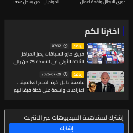
دوري الابطال ونقمة اعمال
للمونديال …من يسجل هدف
الشغب
السبق بين الولايات المتحدة
وايران
اخترنا لكم
07:32
رياضة
فريق جازو للسباقات يحرز المراكز
الثلاثة الأولى في النسخة 75 من رالي
فنلندا
2026-07-29
رياضة
عاصفة داخل كرة القدم العالمية…
اعتراضات واسعة على خطة فيفا لبيع
حصة من كأس العالم لمستثمرين
إشترك لمشاهدة الفيديوهات عبر الانترنت
إشترك