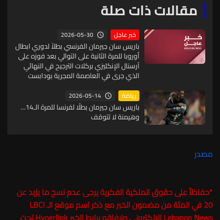
مقالات ذات صلة
2026-05-30
خبر عاجل
باريس سان جيرمان الفرنسي بطلاً لدوري ابطال
أوروبا للمرة الثانية على التوالي بعد فوزه على
آرسنال الإنكليزي بركلات الترجيح في النهائي
الذي جرى في العاصمة المجرية بودابست
2026-05-14
رياضة
باريس سان جيرمان بطلًا لفرنسا للمرة الـ14…
وهيمنة لا تتوقف
مصدر
*
حفاظاً على حقوق الملكية الفكرية يرجى عدم نسخ ما يزيد عن
20 في المئة من مضمون الخبر مع ذكر اسم موقع الـ
LBCI
Lebanon News
الالكتروني وارفاقه برابط الخبر Hyperlink تحت