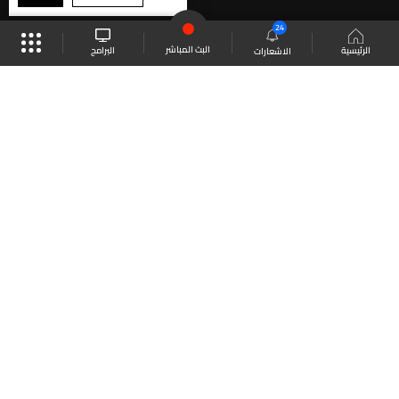
24
البث المباشر
البرامج
الرئيسية
الاشعارات
موقع البرامج
الجدول
البث المباشر
العودة للأعلى
انضم الى ملايين المتابعين
LBCI Lebanon
LBCI News