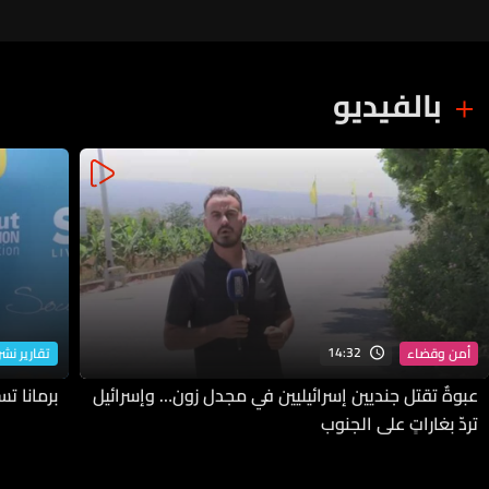
بالفيديو
14:32
أمن وقضاء
تقارير نشرة
عبوةٌ تقتل جنديين إسرائيليين في مجدل زون… وإسرائيل
برمانا ت
تردّ بغاراتٍ على الجنوب