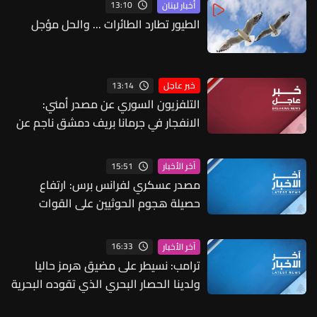
13:10
أخبار لبنان
الطيور تطارد الطائرات ... والحل مؤجل
13:14
خبر عاجل
التلفزيون السوري عن مصدر أمني:
الانفجار في جرمانا بريف دمشق ناجم عن
عبوة ناسفة مزروعة بحافلة ركاب
15:51
آخر الأخبار
مصدر عسكري لفرانس برس: ارتفاع
حصيلة هجوم الحوثيين على القوات
الحكومية اليمنية إلى 58 قتيلا
16:33
آخر الأخبار
ترامب: نسيطر على مضيق هرمز حاليا
ولدينا الحصار البحري الذي تقوده البحرية
الأميركية