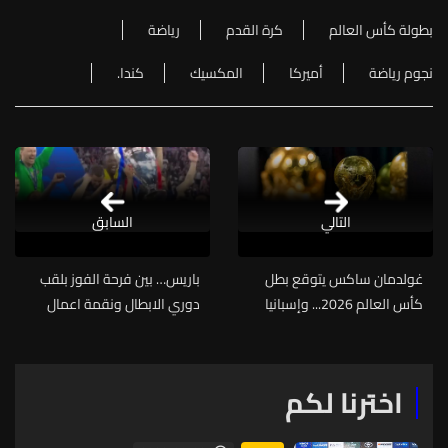
بطولة كأس العالم
كرة القدم
رياضة
نجوم رياضة
أميركا
المكسيك
كندا.
التالي
السابق
غولدمان ساكس يتوقع بطل
باريس… بين فرحة الفوز بلقب
كأس العالم 2026... وإسبانيا
دوري الابطال ونقمة اعمال
تتصدر الترشيحات
الشغب
اخترنا لكم