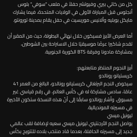
كل من كاتي بيري وفيوتشر حفلاً في ملعب "سوفي" بلوس
أنجلوس قبل المباراة الأولى في الولايات المتحدة، فيما يشارك
مايكل بوبليه وألانيس موريسيت في حفل يقام بمدينة تورونتو.
أما العرض الأبرز فسيكون خلال نهائي البطولة، حيث من المقرر أن
تقدم شاكيرا عرضًا موسيقيًا خلال الاستراحة بين الشوطين،
بمشاركة مادونا وفرقة BTS الكورية الجنوبية.
أبرز النجوم المنتظر متابعتهم:
كريستيانو رونالدو
سيخوض النجم البرتغالي كريستيانو رونالدو، البالغ من العمر 41
عامًا، سادس مشاركة له في كأس العالم، في رقم قياسي غير
مسبوق. وأشار رونالدو سابقًا إلى أنّ هذه النسخة ستكون الأخيرة
في مسيرته المونديالية.
ليونيل ميسي
يواصل النجم الأرجنتيني ليونيل ميسي سعيه لإضافة لقب عالمي
جديد إلى مسيرته الحافلة، بعدما قاد منتخب بلاده للتتويج بكأس