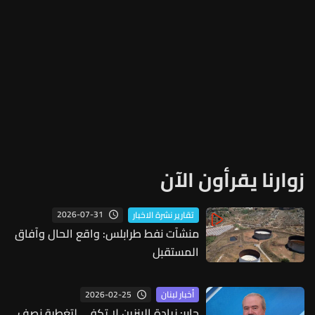
زوارنا يقرأون الآن
2026-07-31
تقارير نشرة الاخبار
منشآت نفط طرابلس: واقع الحال وآفاق
المستقبل
2026-02-25
أخبار لبنان
جابر: زيادة البنزين لا تكفي لتغطية نصف