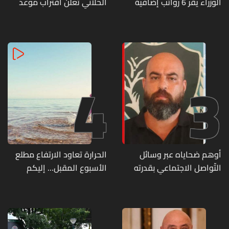
الوزراء يقر 6 رواتب إضافية
الحلاني تعلن اقتراب موعد
لموظفي القطاع العام
زفافها
وصرف الفروقات بأثر رجعي
منذ آذار
4
3
أوهم ضحاياه عبر وسائل
الحرارة تعاود الارتفاع مطلع
التّواصل الاجتماعي بقدرته
الأسبوع المقبل... إليكم
على تسليمهم مطابخ
تفاصيل الطقس
و"أعمال نجارة"... هل من
وقع ضحيّة أعماله؟