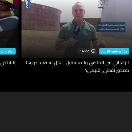
14:22
تقارير نشرة الاخبار
تقارير نشرة
الزهراني بين الماضي والمستقبل... هل تستعيد دورها
البابا ف
كمحور نفطي إقليمي؟