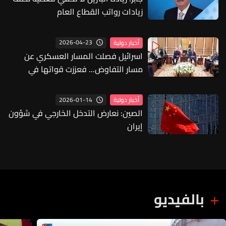
زيادات رواتب القطاع العام
2026-04-23
أخبار دولية
اسرائيل فصلت المسار العسكري عن
مسار التفاوض... فعززت قواتها في
الجنوب بخمس فرق
2026-01-14
أخبار دولية
الصين: نعارض التدخل الخارجي في شؤون
إيران
بالفيديو