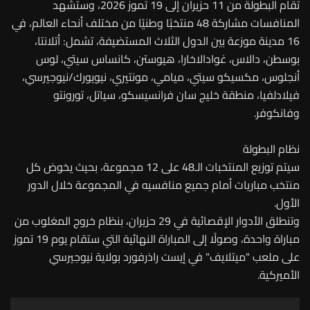
تقام البطولة من 11 حزيران إلى 19 تموز 2026، وستشهد
المنافسات مشاركة 48 منتخبًا وطنيًا من مختلف أنحاء العالم، في
16 مدينة موزعة بين الدول الثلاث المستضيفة، تشمل: أتلانتا،
بوسطن، دالاس، غوادالاخارا، هيوستن، كانساس سيتي، لوس
أنجلوس، مكسيكو سيتي، ميامي، مونتيري، نيويورك/نيوجيرسي،
فيلادلفيا، منطقة خليج سان فرانسيسكو، سياتل، تورونتو
وفانكوفر.
نظام البطولة
سيتم توزيع المنتخبات الـ48 على 12 مجموعة، بحيث يخوض كل
منتخب مباريات أمام جميع منافسيه في المجموعة خلال الدور
الأول.
وتنطلق الأدوار الإقصائية في 29 حزيران، بنظام خروج المغلوب من
مباراة واحدة، وصولًا إلى المباراة النهائية التي ستقام يوم 19 تموز
على ملعب "ميتلايف" في إيست راذرفورد بولاية نيوجيرسي
الأميركية.