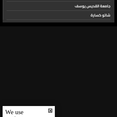
جامعة القديس يوسف
شاتو كسارة
شركة موركس للمعلوماتية
سلسلة مطاعم "إم شريف"
We use