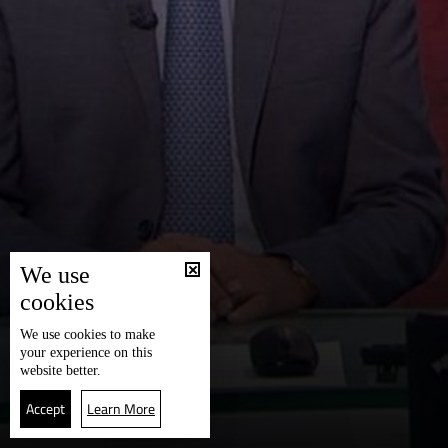
We use
cookies
We use
cookies
to make
your experience on this
website better.
Accept
Learn More