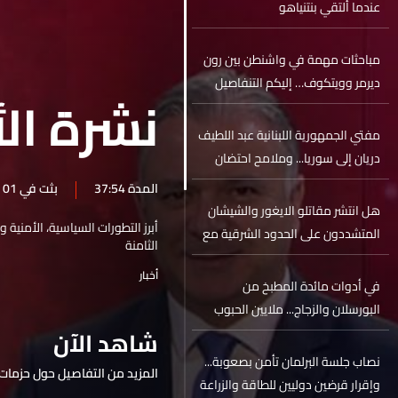
عندما ألتقي بنتنياهو
مباحثات مهمة في واشنطن بين رون
ديرمر وويتكوف… إليكم التنفاصيل
نشرة الأ
مفتي الجمهورية اللبنانية عبد اللطيف
دريان إلى سوريا... وملامح احتضان
سنيّ في الأفق
المدة 37:54
بثت في 01 تموز 2025
هل انتشر مقاتلو الايغور والشيشان
أبرز التطورات السياسية، الأمنية 
المتشددون على الحدود الشرقية مع
الثامنة
لبنان؟
أخبار
في أدوات مائدة المطبخ من
البورسلان والزجاج... ملايين الحبوب
المخدرة
شاهد الآن
نصاب جلسة البرلمان تأمن بصعوبة...
المزيد من التفاصيل حول حزمات 
وإقرار قرضين دوليين للطاقة والزراعة